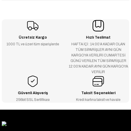
Ücretsiz Kargo
Hızlı Teslimat
1000 TL ve üzeri tüm siparişlerde
HAFTA İÇİ : 14:00’A KADAR OLAN
TÜM SİPARİŞLER AYNI GÜN
KARGOYA VERİLİRİ CUMARTESİ
GÜNÜ VERİLEN TÜM SİPARİŞLER
12:00'A KADAR AYNI GÜN KARGOYA
VERİLİR
Güvenli Alışveriş
Taksit Seçenekleri
256bit SSL Sertifikası
Kredi kartına taksit ve havale