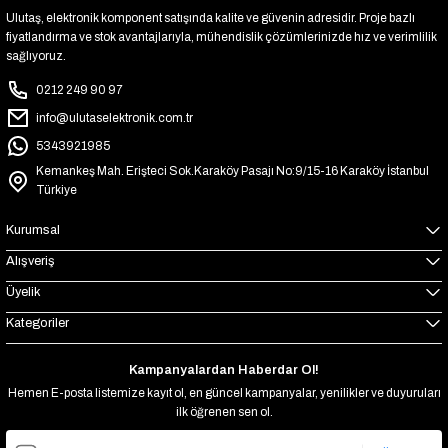
Ulutaş, elektronik komponent satışında kalite ve güvenin adresidir. Proje bazlı
fiyatlandırma ve stok avantajlarıyla, mühendislik çözümlerinizde hız ve verimlilik
sağlıyoruz.
0212 249 90 97
info@ulutaselektronik.com.tr
5343921985
Kemankeş Mah. Erişteci Sok.Karaköy Pasajı No:9/15-16 Karaköy İstanbul
Türkiye
Kurumsal
Alışveriş
Üyelik
Kategoriler
Kampanyalardan Haberdar Ol!
Hemen E-posta listemize kayıt ol, en güncel kampanyalar, yenilikler ve duyuruları
ilk öğrenen sen ol.