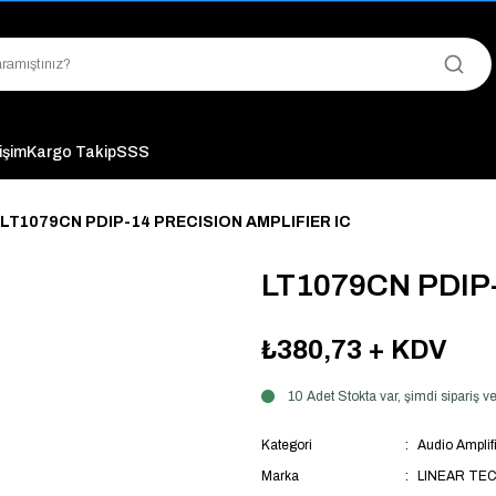
"Saat 14:00'a Kadar Verilen Siparişlerde Aynı Gün Kargo Avantajı!
"Binlerce Ürün Çeşitliliği ile Stoktan Hemen Teslim."
"Toptan Fiyatına Perakende Satış Avantajını Kaçırmayın!"
"Üyelere Özel: Stok Önceliği ve Proje Fiyatları."
tişim
Kargo Takip
SSS
LT1079CN PDIP-14 PRECISION AMPLIFIER IC
LT1079CN PDIP
₺380,73
+ KDV
10 Adet Stokta var, şimdi sipariş
Kategori
Audio Amplifi
Marka
LINEAR TE