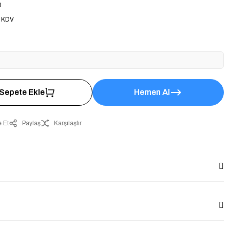
0
+ KDV
Sepete Ekle
Hemen Al
 Et
Paylaş
Karşılaştır