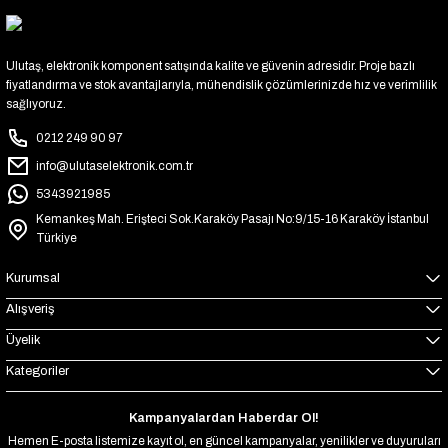
Ulutaş, elektronik komponent satışında kalite ve güvenin adresidir. Proje bazlı
fiyatlandırma ve stok avantajlarıyla, mühendislik çözümlerinizde hız ve verimlilik
sağlıyoruz.
0212 249 90 97
info@ulutaselektronik.com.tr
5343921985
Kemankeş Mah. Erişteci Sok.Karaköy Pasajı No:9/15-16 Karaköy İstanbul
Türkiye
Kurumsal
Alışveriş
Üyelik
Kategoriler
Kampanyalardan Haberdar Ol!
Hemen E-posta listemize kayıt ol, en güncel kampanyalar, yenilikler ve duyuruları