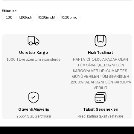
Etiketler :
lt1085
lt1085 adj
lt1085im pbf
lt1085 pinout
Ücretsiz Kargo
Hızlı Teslimat
1000 TL ve üzeri tüm siparişlerde
HAFTA İÇİ : 14:00’A KADAR OLAN
TÜM SİPARİŞLER AYNI GÜN
KARGOYA VERİLİRİ CUMARTESİ
GÜNÜ VERİLEN TÜM SİPARİŞLER
12:00'A KADAR AYNI GÜN KARGOYA
VERİLİR
Güvenli Alışveriş
Taksit Seçenekleri
256bit SSL Sertifikası
Kredi kartına taksit ve havale