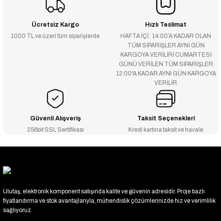
Ücretsiz Kargo
Hızlı Teslimat
1000 TL ve üzeri tüm siparişlerde
HAFTA İÇİ : 14:00’A KADAR OLAN
TÜM SİPARİŞLER AYNI GÜN
KARGOYA VERİLİRİ CUMARTESİ
GÜNÜ VERİLEN TÜM SİPARİŞLER
12:00'A KADAR AYNI GÜN KARGOYA
VERİLİR
Güvenli Alışveriş
Taksit Seçenekleri
256bit SSL Sertifikası
Kredi kartına taksit ve havale
Ulutaş, elektronik komponent satışında kalite ve güvenin adresidir. Proje bazlı
fiyatlandırma ve stok avantajlarıyla, mühendislik çözümlerinizde hız ve verimlilik
sağlıyoruz.