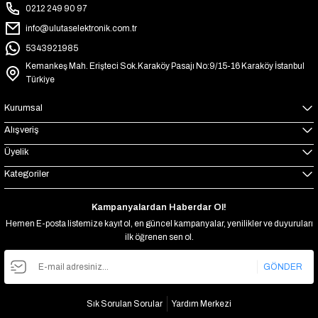
0212 249 90 97
info@ulutaselektronik.com.tr
5343921985
Kemankeş Mah. Erişteci Sok.Karaköy Pasajı No:9/15-16 Karaköy İstanbul
Türkiye
Kurumsal
Alışveriş
Üyelik
Kategoriler
Kampanyalardan Haberdar Ol!
Hemen E-posta listemize kayıt ol, en güncel kampanyalar, yenilikler ve duyuruları
ilk öğrenen sen ol.
GÖNDER
Sık Sorulan Sorular
Yardım Merkezi