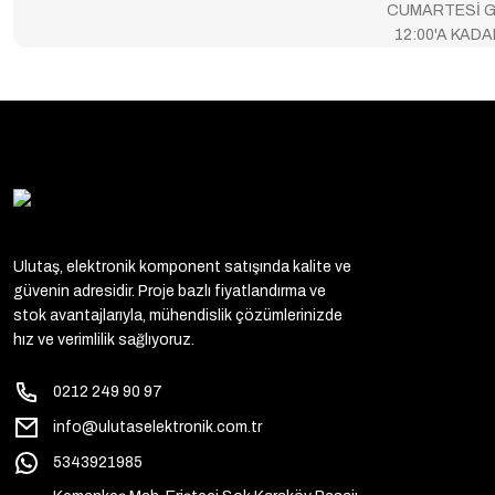
CUMARTESİ G
12:00'A KAD
Ulutaş, elektronik komponent satışında kalite ve
güvenin adresidir. Proje bazlı fiyatlandırma ve
stok avantajlarıyla, mühendislik çözümlerinizde
hız ve verimlilik sağlıyoruz.
0212 249 90 97
info@ulutaselektronik.com.tr
5343921985