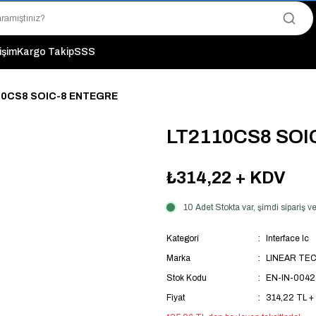
"Saat 14:00'a Kadar Verilen Siparişlerde Aynı Gün Kargo Avantajı!
"Binlerce Ürün Çeşitliliği ile Stoktan Hemen Teslim."
"Toptan Fiyatına Perakende Satış Avantajını Kaçırmayın!"
tişim
Kargo Takip
SSS
"Üyelere Özel: Stok Önceliği ve Proje Fiyatları."
10CS8 SOIC-8 ENTEGRE
LT2110CS8 SOI
₺314,22
+ KDV
10 Adet Stokta var, şimdi sipariş
Kategori
Interface Ic
Marka
LINEAR TE
Stok Kodu
EN-IN-0042
Fiyat
314,22 TL +