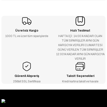
Ücretsiz Kargo
Hızlı Teslimat
1000 TL ve üzeri tüm siparişlerde
HAFTA İÇİ : 14:00’A KADAR OLAN
TÜM SİPARİŞLER AYNI GÜN
KARGOYA VERİLİRİ CUMARTESİ
GÜNÜ VERİLEN TÜM SİPARİŞLER
12:00'A KADAR AYNI GÜN KARGOYA
VERİLİR
Güvenli Alışveriş
Taksit Seçenekleri
256bit SSL Sertifikası
Kredi kartına taksit ve havale