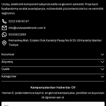
Ulutaş, elektronik komponent satışında kalite ve güvenin adresidir. Proje bazlı
fiyatlandırma ve stok avantajlarıyla, mühendislik çözümlerinizde hız ve verimlilik
sağlıyoruz.
0212 249 90 97
info@ulutaselektronik.com.tr
5343921985
Kemankeş Mah. Erişteci Sok.Karaköy Pasajı No:9/15-16 Karaköy İstanbul
Türkiye
Kurumsal
Alışveriş
Üyelik
Kategoriler
Kampanyalardan Haberdar Ol!
Hemen E-posta listemize kayıt ol, en güncel kampanyalar, yenilikler ve duyuruları
ilk öğrenen sen ol.