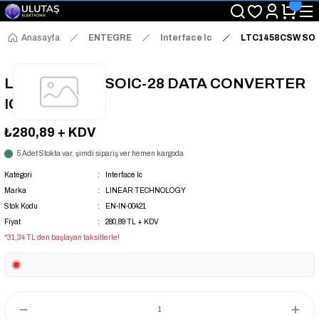
"Saat 14:00'a Kadar Verilen Siparişlerde Aynı Gün Kargo Avantajı!
"Binlerce Ürün Çeşitliliği ile Stoktan Hemen Teslim."
"Toptan Fiyatına Perakende Satış Avantajını Kaçırmayın!"
Anasayfa
ENTEGRE
Interface Ic
LTC1458CSW SOI
"Üyelere Özel: Stok Önceliği ve Proje Fiyatları."
LTC1458CSW SOIC-28 DATA CONVERTER
IC
₺280,89
+ KDV
5 Adet Stokta var, şimdi sipariş ver hemen kargoda
Kategori
Interface Ic
Marka
LINEAR TECHNOLOGY
Stok Kodu
EN-IN-00421
Fiyat
280,89 TL + KDV
*31,34 TL den başlayan taksitlerle!