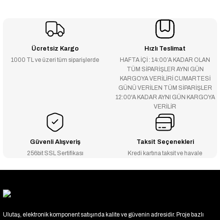
Ücretsiz Kargo
Hızlı Teslimat
1000 TL ve üzeri tüm siparişlerde
HAFTA İÇİ : 14:00’A KADAR OLAN
TÜM SİPARİŞLER AYNI GÜN
KARGOYA VERİLİRİ CUMARTESİ
GÜNÜ VERİLEN TÜM SİPARİŞLER
12:00'A KADAR AYNI GÜN KARGOYA
VERİLİR
Güvenli Alışveriş
Taksit Seçenekleri
256bit SSL Sertifikası
Kredi kartına taksit ve havale
Ulutaş, elektronik komponent satışında kalite ve güvenin adresidir. Proje bazlı