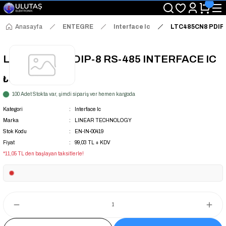
"Saat 14:00'a Kadar Verilen Siparişlerde Aynı Gün Kargo Avantajı!
"Binlerce Ürün Çeşitliliği ile Stoktan Hemen Teslim."
"Toptan Fiyatına Perakende Satış Avantajını Kaçırmayın!"
Anasayfa
ENTEGRE
Interface Ic
LTC485CN8 PDIP-
"Üyelere Özel: Stok Önceliği ve Proje Fiyatları."
LTC485CN8 PDIP-8 RS-485 INTERFACE IC
₺99,03
+ KDV
100 Adet Stokta var, şimdi sipariş ver hemen kargoda
Kategori
Interface Ic
Marka
LINEAR TECHNOLOGY
Stok Kodu
EN-IN-00419
Fiyat
99,03 TL + KDV
*11,05 TL den başlayan taksitlerle!