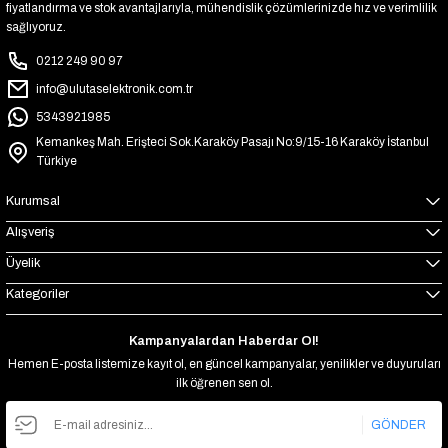
fiyatlandırma ve stok avantajlarıyla, mühendislik çözümlerinizde hız ve verimlilik
sağlıyoruz.
0212 249 90 97
info@ulutaselektronik.com.tr
5343921985
Kemankeş Mah. Erişteci Sok.Karaköy Pasajı No:9/15-16 Karaköy İstanbul
Türkiye
Kurumsal
Alışveriş
Üyelik
Kategoriler
Kampanyalardan Haberdar Ol!
Hemen E-posta listemize kayıt ol, en güncel kampanyalar, yenilikler ve duyuruları
ilk öğrenen sen ol.
GÖNDER