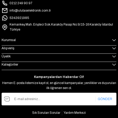
0212 249 90 97
info@ulutaselektronik.com.tr
5343921985
Kemankeş Mah. Erişteci Sok.Karaköy Pasajı No:9/15-16 Karaköy İstanbul
Türkiye
Kurumsal
Alışveriş
Üyelik
Kategoriler
Kampanyalardan Haberdar Ol!
Hemen E-posta listemize kayıt ol, en güncel kampanyalar, yenilikler ve duyuruları
ilk öğrenen sen ol.
GÖNDER
Sık Sorulan Sorular
Yardım Merkezi