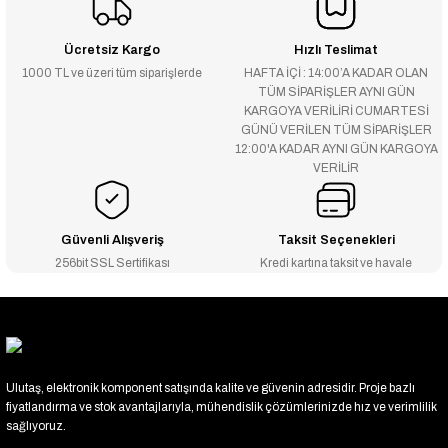
Ücretsiz Kargo
Hızlı Teslimat
1000 TL ve üzeri tüm siparişlerde
HAFTA İÇİ : 14:00’A KADAR OLAN
TÜM SİPARİŞLER AYNI GÜN
KARGOYA VERİLİRİ CUMARTESİ
GÜNÜ VERİLEN TÜM SİPARİŞLER
12:00'A KADAR AYNI GÜN KARGOYA
VERİLİR
Güvenli Alışveriş
Taksit Seçenekleri
256bit SSL Sertifikası
Kredi kartına taksit ve havale
Ulutaş, elektronik komponent satışında kalite ve güvenin adresidir. Proje bazlı
fiyatlandırma ve stok avantajlarıyla, mühendislik çözümlerinizde hız ve verimlilik
sağlıyoruz.