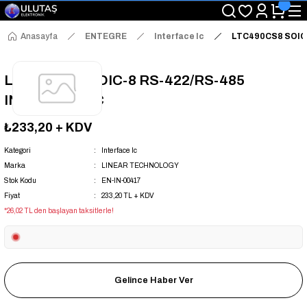
"Saat 14:00'a Kadar Verilen Siparişlerde Aynı Gün Kargo Avantajı!
"Binlerce Ürün Çeşitliliği ile Stoktan Hemen Teslim."
"Toptan Fiyatına Perakende Satış Avantajını Kaçırmayın!"
Anasayfa
ENTEGRE
Interface Ic
LTC490CS8 SOIC-
"Üyelere Özel: Stok Önceliği ve Proje Fiyatları."
LTC490CS8 SOIC-8 RS-422/RS-485
INTERFACE IC
₺233,20
+ KDV
Kategori
Interface Ic
Marka
LINEAR TECHNOLOGY
Stok Kodu
EN-IN-00417
Fiyat
233,20 TL + KDV
*26,02 TL den başlayan taksitlerle!
Gelince Haber Ver