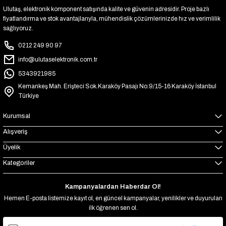
Ulutaş, elektronik komponent satışında kalite ve güvenin adresidir. Proje bazlı
fiyatlandırma ve stok avantajlarıyla, mühendislik çözümlerinizde hız ve verimlilik
sağlıyoruz.
0212 249 90 97
info@ulutaselektronik.com.tr
5343921985
Kemankeş Mah. Erişteci Sok.Karaköy Pasajı No:9/15-16 Karaköy İstanbul
Türkiye
Kurumsal
Alışveriş
Üyelik
Kategoriler
Kampanyalardan Haberdar Ol!
Hemen E-posta listemize kayıt ol, en güncel kampanyalar, yenilikler ve duyuruları
ilk öğrenen sen ol.