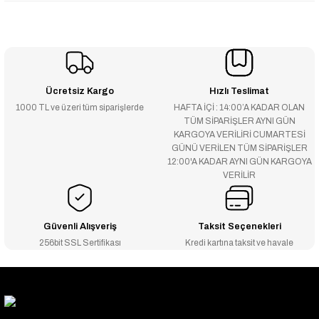
Ücretsiz Kargo
Hızlı Teslimat
1000 TL ve üzeri tüm siparişlerde
HAFTA İÇİ : 14:00’A KADAR OLAN
TÜM SİPARİŞLER AYNI GÜN
KARGOYA VERİLİRİ CUMARTESİ
GÜNÜ VERİLEN TÜM SİPARİŞLER
12:00'A KADAR AYNI GÜN KARGOYA
VERİLİR
Güvenli Alışveriş
Taksit Seçenekleri
256bit SSL Sertifikası
Kredi kartına taksit ve havale