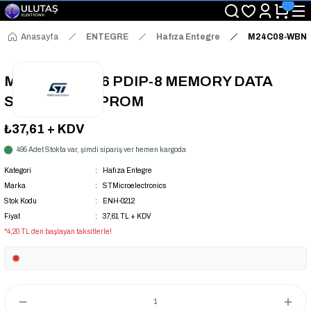
"Saat 14:00'a Kadar Verilen Siparişlerde Aynı Gün Kargo Avantajı!
"Binlerce Ürün Çeşitliliği ile Stoktan Hemen Teslim."
"Toptan Fiyatına Perakende Satış Avantajını Kaçırmayın!"
Anasayfa
ENTEGRE
Hafıza Entegre
M24C08-WBN6
"Üyelere Özel: Stok Önceliği ve Proje Fiyatları."
M24C08-WBN6 PDIP-8 MEMORY DATA
STORAGE EEPROM
₺37,61
+ KDV
495 Adet Stokta var, şimdi sipariş ver hemen kargoda
Kategori
Hafıza Entegre
Marka
STMicroelectronics
Stok Kodu
ENH-0212
Fiyat
37,61 TL + KDV
*4,20 TL den başlayan taksitlerle!