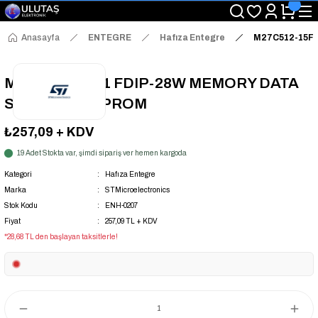
"Saat 14:00'a Kadar Verilen Siparişlerde Aynı Gün Kargo Avantajı!
"Binlerce Ürün Çeşitliliği ile Stoktan Hemen Teslim."
"Toptan Fiyatına Perakende Satış Avantajını Kaçırmayın!"
Anasayfa
ENTEGRE
Hafıza Entegre
M27C512-15F
"Üyelere Özel: Stok Önceliği ve Proje Fiyatları."
M27C512-15F1 FDIP-28W MEMORY DATA
STORAGE EEPROM
₺257,09
+ KDV
19 Adet Stokta var, şimdi sipariş ver hemen kargoda
Kategori
Hafıza Entegre
Marka
STMicroelectronics
Stok Kodu
ENH-0207
Fiyat
257,09 TL + KDV
*28,68 TL den başlayan taksitlerle!