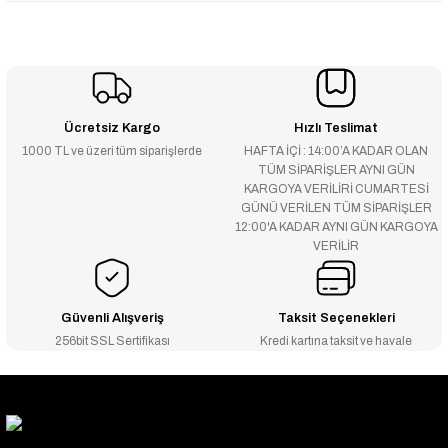
Ücretsiz Kargo
Hızlı Teslimat
1000 TL ve üzeri tüm siparişlerde
HAFTA İÇİ : 14:00’A KADAR OLAN
TÜM SİPARİŞLER AYNI GÜN
KARGOYA VERİLİRİ CUMARTESİ
GÜNÜ VERİLEN TÜM SİPARİŞLER
12:00'A KADAR AYNI GÜN KARGOYA
VERİLİR
Güvenli Alışveriş
Taksit Seçenekleri
256bit SSL Sertifikası
Kredi kartına taksit ve havale