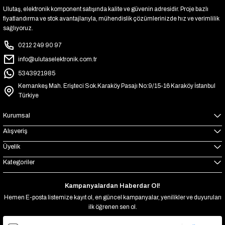
Ulutaş, elektronik komponent satışında kalite ve güvenin adresidir. Proje bazlı
fiyatlandırma ve stok avantajlarıyla, mühendislik çözümlerinizde hız ve verimlilik
sağlıyoruz.
0212 249 90 97
info@ulutaselektronik.com.tr
5343921985
Kemankeş Mah. Erişteci Sok.Karaköy Pasajı No:9/15-16 Karaköy İstanbul
Türkiye
Kurumsal
Alışveriş
Üyelik
Kategoriler
Kampanyalardan Haberdar Ol!
Hemen E-posta listemize kayıt ol, en güncel kampanyalar, yenilikler ve duyuruları
ilk öğrenen sen ol.