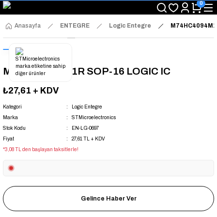
0
"Saat 14:00'a Kadar Verilen Siparişlerde Aynı Gün Kargo Avantajı!
"Binlerce Ürün Çeşitliliği ile Stoktan Hemen Teslim."
"Toptan Fiyatına Perakende Satış Avantajını Kaçırmayın!"
Anasayfa
ENTEGRE
Logic Entegre
M74HC4094M1R
"Üyelere Özel: Stok Önceliği ve Proje Fiyatları."
M74HC4094M1R SOP-16 LOGIC IC
₺27,61
+ KDV
Kategori
Logic Entegre
Marka
STMicroelectronics
Stok Kodu
EN-LG-0697
Fiyat
27,61 TL + KDV
*3,08 TL den başlayan taksitlerle!
Gelince Haber Ver