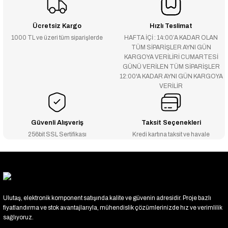
Ücretsiz Kargo
Hızlı Teslimat
1000 TL ve üzeri tüm siparişlerde
HAFTA İÇİ : 14:00’A KADAR OLAN
TÜM SİPARİŞLER AYNI GÜN
KARGOYA VERİLİRİ CUMARTESİ
GÜNÜ VERİLEN TÜM SİPARİŞLER
12:00'A KADAR AYNI GÜN KARGOYA
VERİLİR
Güvenli Alışveriş
Taksit Seçenekleri
256bit SSL Sertifikası
Kredi kartına taksit ve havale
Ulutaş, elektronik komponent satışında kalite ve güvenin adresidir. Proje bazlı
fiyatlandırma ve stok avantajlarıyla, mühendislik çözümlerinizde hız ve verimlilik
sağlıyoruz.