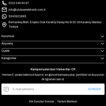
0212 249 90 97
info@ulutaselektronik.com.tr
5343921985
Kemankeş Mah. Erişteci Sok.Karaköy Pasajı No:9/15-16 Karaköy İstanbul
Türkiye
Kurumsal
Alışveriş
Üyelik
Kategoriler
Kampanyalardan Haberdar Ol!
Hemen E-posta listemize kayıt ol, en güncel kampanyalar, yenilikler ve duyuruları
ilk öğrenen sen ol.
GÖNDER
Sık Sorulan Sorular
Yardım Merkezi