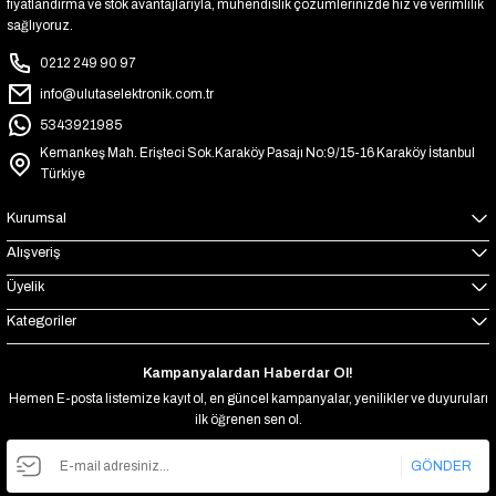
fiyatlandırma ve stok avantajlarıyla, mühendislik çözümlerinizde hız ve verimlilik
sağlıyoruz.
0212 249 90 97
info@ulutaselektronik.com.tr
5343921985
Kemankeş Mah. Erişteci Sok.Karaköy Pasajı No:9/15-16 Karaköy İstanbul
Türkiye
Kurumsal
Alışveriş
Üyelik
Kategoriler
Kampanyalardan Haberdar Ol!
Hemen E-posta listemize kayıt ol, en güncel kampanyalar, yenilikler ve duyuruları
ilk öğrenen sen ol.
GÖNDER