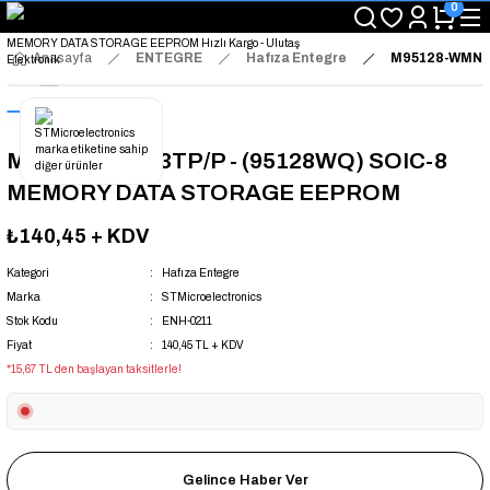
0
"Saat 14:00'a Kadar Verilen Siparişlerde Aynı Gün Kargo Avantajı!
"Binlerce Ürün Çeşitliliği ile Stoktan Hemen Teslim."
"Toptan Fiyatına Perakende Satış Avantajını Kaçırmayın!"
Anasayfa
ENTEGRE
Hafıza Entegre
M95128-WMN3
"Üyelere Özel: Stok Önceliği ve Proje Fiyatları."
M95128-WMN3TP/P - (95128WQ) SOIC-8
MEMORY DATA STORAGE EEPROM
₺140,45
+ KDV
Kategori
Hafıza Entegre
Marka
STMicroelectronics
Stok Kodu
ENH-0211
Fiyat
140,45 TL + KDV
*15,67 TL den başlayan taksitlerle!
Gelince Haber Ver