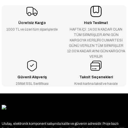
Ücretsiz Kargo
Hızlı Teslimat
1000 TL ve üzeri tüm siparişlerde
HAFTA İÇİ : 14:00’A KADAR OLAN
TÜM SİPARİŞLER AYNI GÜN
KARGOYA VERİLİRİ CUMARTESİ
GÜNÜ VERİLEN TÜM SİPARİŞLER
12:00'A KADAR AYNI GÜN KARGOYA
VERİLİR
Güvenli Alışveriş
Taksit Seçenekleri
256bit SSL Sertifikası
Kredi kartına taksit ve havale
Ulutaş, elektronik komponent satışında kalite ve güvenin adresidir. Proje bazlı