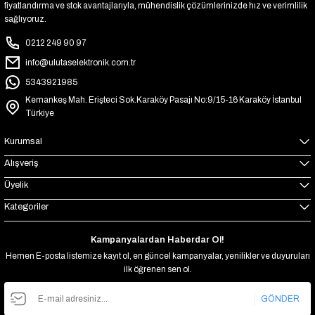
fiyatlandırma ve stok avantajlarıyla, mühendislik çözümlerinizde hız ve verimlilik
sağlıyoruz.
0212 249 90 97
info@ulutaselektronik.com.tr
5343921985
Kemankeş Mah. Erişteci Sok.Karaköy Pasajı No:9/15-16 Karaköy İstanbul
Türkiye
Kurumsal
Alışveriş
Üyelik
Kategoriler
Kampanyalardan Haberdar Ol!
Hemen E-posta listemize kayıt ol, en güncel kampanyalar, yenilikler ve duyuruları
ilk öğrenen sen ol.
GÖNDER