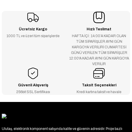
Ücretsiz Kargo
Hızlı Teslimat
1000 TL ve üzeri tüm siparişlerde
HAFTA İÇİ : 14:00’A KADAR OLAN
TÜM SİPARİŞLER AYNI GÜN
KARGOYA VERİLİRİ CUMARTESİ
GÜNÜ VERİLEN TÜM SİPARİŞLER
12:00'A KADAR AYNI GÜN KARGOYA
VERİLİR
Güvenli Alışveriş
Taksit Seçenekleri
256bit SSL Sertifikası
Kredi kartına taksit ve havale
Ulutaş, elektronik komponent satışında kalite ve güvenin adresidir. Proje bazlı