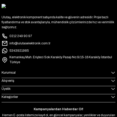
Ulutaş, elektronik komponent satışında kalite ve güvenin adresidir. Proje bazlı
fiyatlandırma ve stok avantajlarıyla, mühendislik çözümlerinizde hız ve verimlilik
sağlıyoruz.
0212 249 90 97
info@ulutaselektronik.com.tr
5343921985
Kemankeş Mah. Erişteci Sok.Karaköy Pasajı No:9/15-16 Karaköy İstanbul
Türkiye
Kurumsal
Alışveriş
Üyelik
Kategoriler
Kampanyalardan Haberdar Ol!
Hemen E-posta listemize kayıt ol, en güncel kampanyalar, yenilikler ve duyuruları