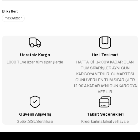
Etiketler :
max3232ıdr
Ücretsiz Kargo
Hızlı Teslimat
1000 TL ve üzeri tüm siparişlerde
HAFTA İÇİ : 14:00’A KADAR OLAN
TÜM SİPARİŞLER AYNI GÜN
KARGOYA VERİLİRİ CUMARTESİ
GÜNÜ VERİLEN TÜM SİPARİŞLER
12:00'A KADAR AYNI GÜN KARGOYA
VERİLİR
Güvenli Alışveriş
Taksit Seçenekleri
256bit SSL Sertifikası
Kredi kartına taksit ve havale