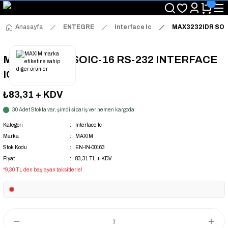
"Saat 14:00'a Kadar Verilen Siparişlerde Aynı Gün Kargo Avantajı!
"Binlerce Ürün Çeşitliliği ile Stoktan Hemen Teslim."
"Toptan Fiyatına Perakende Satış Avantajını Kaçırmayın!"
Anasayfa
ENTEGRE
Interface Ic
MAX3232IDR SOIC
"Üyelere Özel: Stok Önceliği ve Proje Fiyatları."
MAX3232IDR SOIC-16 RS-232 INTERFACE
IC
₺83,31
+ KDV
30 Adet Stokta var, şimdi sipariş ver hemen kargoda
Kategori
Interface Ic
Marka
MAXIM
Stok Kodu
EN-IN-00163
Fiyat
83,31 TL + KDV
*9,30 TL den başlayan taksitlerle!