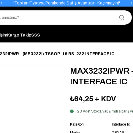
"Toptan Fiyatına Perakende Satış Avantajını Kaçırmayın!"
"Üyelere Özel: Stok Önceliği ve Proje Fiyatları."
tişim
Kargo Takip
SSS
32IPWR - (MB3232I) TSSOP-16 RS-232 INTERFACE IC
MAX3232IPWR -
INTERFACE IC
₺64,25
+ KDV
23 Adet Stokta var, şimdi sipariş
Kategori
Interface Ic
Marka
TEXAS