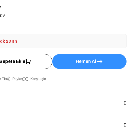
2
KDV
 dk 22 sn
Sepete Ekle
Hemen Al
 Et
Paylaş
Karşılaştır