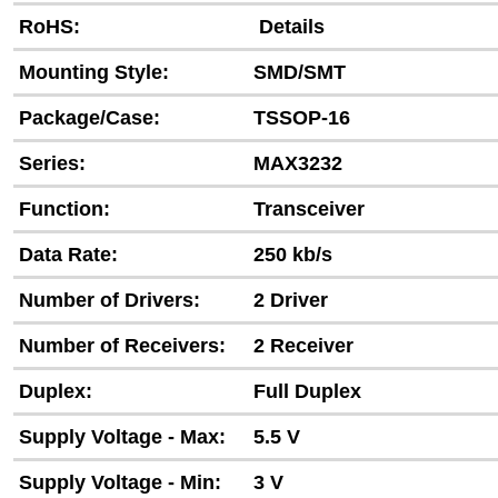
RoHS:
Details
Mounting Style:
SMD/SMT
Package/Case:
TSSOP-16
Series:
MAX3232
Function:
Transceiver
Data Rate:
250 kb/s
Number of Drivers:
2 Driver
Number of Receivers:
2 Receiver
Duplex:
Full Duplex
Supply Voltage - Max:
5.5 V
Supply Voltage - Min:
3 V