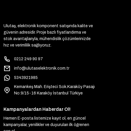
Ulutaş, elektronik komponent satışında kalite ve
güvenin adresidir. Proje bazlı fiyatlandırma ve
stok avantajlarıyla, mühendislik çözümlerinizde
hız ve verimlilik sağlıyoruz.
0212 249 90 97
info@ulutaselektronik.com.tr
5343921985
Kemankeş Mah. Erişteci Sok.Karaköy Pasajı
No:9/15-16 Karaköy İstanbul Türkiye
Kampanyalardan Haberdar Ol!
Hemen E-posta listemize kayıt ol, en güncel
kampanyalar, yenilikler ve duyuruları ilk öğrenen