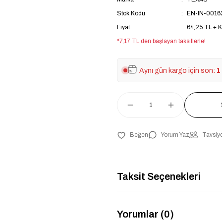
Stok Kodu
EN-IN-0016
Fiyat
64,25 TL + 
*7,17 TL den başlayan taksitlerle!
Aynı gün kargo için son:
1
Yorum Yaz
Tavsiye
Taksit Seçenekleri
Yorumlar (0)