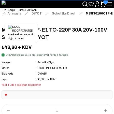
"Saat 14:00'a Kadar Verilen Siparişlerde Aynı Gün Kargo Avantajı!
"Binlerce Ürün Çeşitliliği ile Stoktan Hemen Teslim."
"Toptan Fiyatına Perakende Satış Avantajını Kaçırmayın!"
Anasayfa
DİYOT
Schottky Diyot
MBR30100CTF-E1
"Üyelere Özel: Stok Önceliği ve Proje Fiyatları."
MBR30100CTF-E1 TO-220F 30A 20V-100V
SCHOTTKY DİYOT
₺46,66
+ KDV
146 Adet Stokta var, şimdi sipariş ver hemen kargoda
Kategori
Schottky Diyot
Marka
DIODE INCORPORATED
Stok Kodu
DY0435
Fiyat
46,66 TL + KDV
*5,21 TL den başlayan taksitlerle!