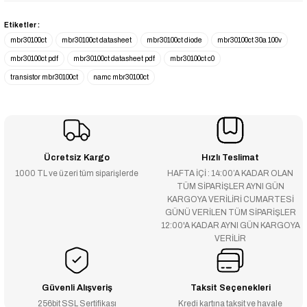
Etiketler :
mbr30100ct
mbr30100ct datasheet
mbr30100ct diode
mbr30100ct 30a 100v
mbr30100ct pdf
mbr30100ct datasheet pdf
mbr30100ct c0
transistor mbr30100ct
namc mbr30100ct
Ücretsiz Kargo
Hızlı Teslimat
1000 TL ve üzeri tüm siparişlerde
HAFTA İÇİ : 14:00’A KADAR OLAN
TÜM SİPARİŞLER AYNI GÜN
KARGOYA VERİLİRİ CUMARTESİ
GÜNÜ VERİLEN TÜM SİPARİŞLER
12:00'A KADAR AYNI GÜN KARGOYA
VERİLİR
Güvenli Alışveriş
Taksit Seçenekleri
256bit SSL Sertifikası
Kredi kartına taksit ve havale