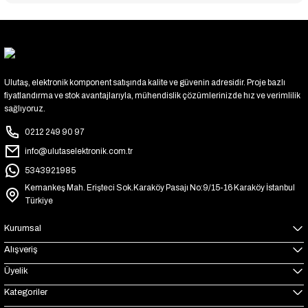
Ulutaş, elektronik komponent satışında kalite ve güvenin adresidir. Proje bazlı
fiyatlandırma ve stok avantajlarıyla, mühendislik çözümlerinizde hız ve verimlilik
sağlıyoruz.
0212 249 90 97
info@ulutaselektronik.com.tr
5343921985
Kemankeş Mah. Erişteci Sok.Karaköy Pasajı No:9/15-16 Karaköy İstanbul
Türkiye
Kurumsal
Alışveriş
Üyelik
Kategoriler