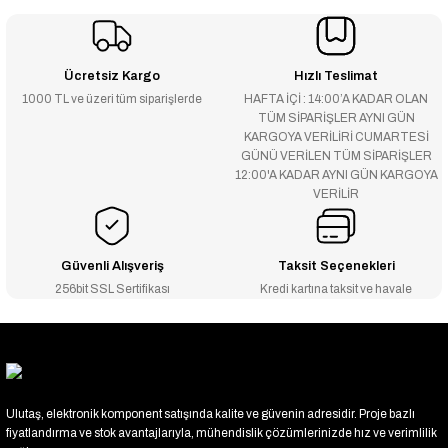
Ücretsiz Kargo
Hızlı Teslimat
1000 TL ve üzeri tüm siparişlerde
HAFTA İÇİ : 14:00’A KADAR OLAN
TÜM SİPARİŞLER AYNI GÜN
KARGOYA VERİLİRİ CUMARTESİ
GÜNÜ VERİLEN TÜM SİPARİŞLER
12:00'A KADAR AYNI GÜN KARGOYA
VERİLİR
Güvenli Alışveriş
Taksit Seçenekleri
256bit SSL Sertifikası
Kredi kartına taksit ve havale
Ulutaş, elektronik komponent satışında kalite ve güvenin adresidir. Proje bazlı
fiyatlandırma ve stok avantajlarıyla, mühendislik çözümlerinizde hız ve verimlilik