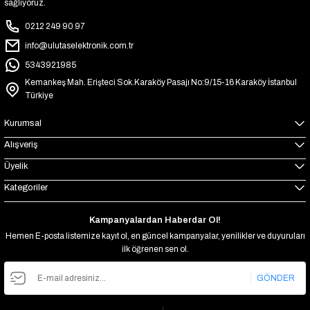
sağlıyoruz.
0212 249 90 97
info@ulutaselektronik.com.tr
5343921985
Kemankeş Mah. Erişteci Sok.Karaköy Pasajı No:9/15-16 Karaköy İstanbul
Türkiye
Kurumsal
Alışveriş
Üyelik
Kategoriler
Kampanyalardan Haberdar Ol!
Hemen E-posta listemize kayıt ol, en güncel kampanyalar, yenilikler ve duyuruları
ilk öğrenen sen ol.
GÖNDER