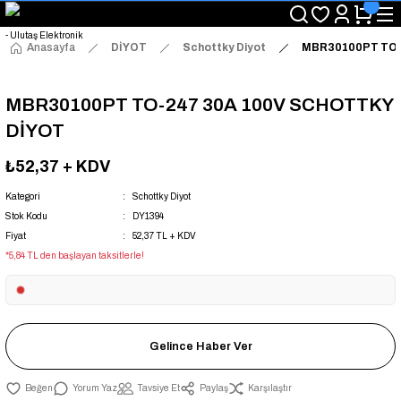
"Saat 14:00'a Kadar Verilen Siparişlerde Aynı Gün Kargo Avantajı!
"Binlerce Ürün Çeşitliliği ile Stoktan Hemen Teslim."
"Toptan Fiyatına Perakende Satış Avantajını Kaçırmayın!"
Anasayfa
DİYOT
Schottky Diyot
MBR30100PT TO-
"Üyelere Özel: Stok Önceliği ve Proje Fiyatları."
MBR30100PT TO-247 30A 100V SCHOTTKY
DİYOT
₺52,37
+ KDV
Kategori
Schottky Diyot
Stok Kodu
DY1394
Fiyat
52,37 TL + KDV
*5,84 TL den başlayan taksitlerle!
Gelince Haber Ver
Yorum Yaz
Tavsiye Et
Paylaş
Karşılaştır