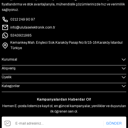
fiyatlandırma ve stok avantajlarıyla, mühendislik çözümlerinizde hız ve verimlilik
sağlıyoruz.
0212 249 90 97
info@ulutaselektronik.com.tr
5343921985
Kemankeş Mah. Erişteci Sok.Karaköy Pasajı No:9/15-16 Karaköy İstanbul
Türkiye
Kurumsal
Alışveriş
Üyelik
Kategoriler
Kampanyalardan Haberdar Ol!
Hemen E-posta listemize kayıt ol, en güncel kampanyalar, yenilikler ve duyuruları
ilk öğrenen sen ol.
GÖNDER