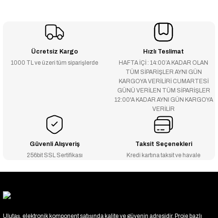
Ücretsiz Kargo
Hızlı Teslimat
1000 TL ve üzeri tüm siparişlerde
HAFTA İÇİ : 14:00’A KADAR OLAN
TÜM SİPARİŞLER AYNI GÜN
KARGOYA VERİLİRİ CUMARTESİ
GÜNÜ VERİLEN TÜM SİPARİŞLER
12:00'A KADAR AYNI GÜN KARGOYA
VERİLİR
Güvenli Alışveriş
Taksit Seçenekleri
256bit SSL Sertifikası
Kredi kartına taksit ve havale
Ulutaş, elektronik komponent satışında kalite ve güvenin adresidir. Proje bazlı