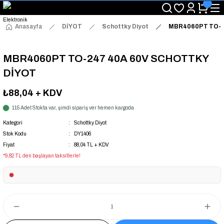
"Saat 14:00'a Kadar Verilen Siparişlerde Aynı Gün Kargo Avantajı!
"Binlerce Ürün Çeşitliliği ile Stoktan Hemen Teslim."
"Toptan Fiyatına Perakende Satış Avantajını Kaçırmayın!"
Anasayfa
DİYOT
Schottky Diyot
MBR4060PT TO-2
"Üyelere Özel: Stok Önceliği ve Proje Fiyatları."
MBR4060PT TO-247 40A 60V SCHOTTKY
DİYOT
₺88,04
+ KDV
115 Adet Stokta var, şimdi sipariş ver hemen kargoda
Kategori
Schottky Diyot
Stok Kodu
DY1406
Fiyat
88,04 TL + KDV
*9,82 TL den başlayan taksitlerle!