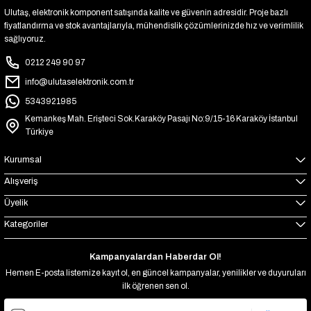
Ulutaş, elektronik komponent satışında kalite ve güvenin adresidir. Proje bazlı
fiyatlandırma ve stok avantajlarıyla, mühendislik çözümlerinizde hız ve verimlilik
sağlıyoruz.
0212 249 90 97
info@ulutaselektronik.com.tr
5343921985
Kemankeş Mah. Erişteci Sok.Karaköy Pasajı No:9/15-16 Karaköy İstanbul
Türkiye
Kurumsal
Alışveriş
Üyelik
Kategoriler
Kampanyalardan Haberdar Ol!
Hemen E-posta listemize kayıt ol, en güncel kampanyalar, yenilikler ve duyuruları
ilk öğrenen sen ol.