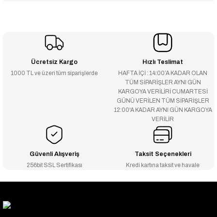
Ücretsiz Kargo
Hızlı Teslimat
1000 TL ve üzeri tüm siparişlerde
HAFTA İÇİ : 14:00’A KADAR OLAN
TÜM SİPARİŞLER AYNI GÜN
KARGOYA VERİLİRİ CUMARTESİ
GÜNÜ VERİLEN TÜM SİPARİŞLER
12:00'A KADAR AYNI GÜN KARGOYA
VERİLİR
Güvenli Alışveriş
Taksit Seçenekleri
256bit SSL Sertifikası
Kredi kartına taksit ve havale