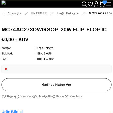
"Saat 14:00'a Kadar Verilen Siparişlerde Aynı Gün Kargo Avantajı!
"Binlerce Ürün Çeşitliliği ile Stoktan Hemen Teslim."
"Toptan Fiyatına Perakende Satış Avantajını Kaçırmayın!"
Anasayfa
ENTEGRE
Logic Entegre
MC74AC273DWG
"Üyelere Özel: Stok Önceliği ve Proje Fiyatları."
MC74AC273DWG SOP-20W FLIP-FLOP IC
₺0,00
+ KDV
Kategori
Logic Entegre
Stok Kodu
EN-LG-0178
Fiyat
0,00 TL + KDV
Gelince Haber Ver
Yorum Yaz
Tavsiye Et
Paylaş
Karşılaştır
Ürün Bilgisi