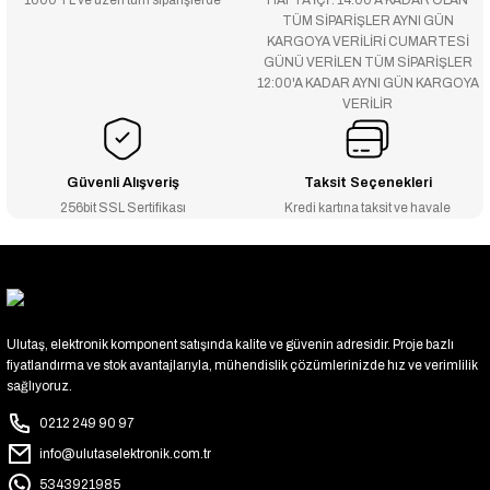
1000 TL ve üzeri tüm siparişlerde
HAFTA İÇİ : 14:00’A KADAR OLAN
TÜM SİPARİŞLER AYNI GÜN
KARGOYA VERİLİRİ CUMARTESİ
GÜNÜ VERİLEN TÜM SİPARİŞLER
12:00'A KADAR AYNI GÜN KARGOYA
VERİLİR
Güvenli Alışveriş
Taksit Seçenekleri
256bit SSL Sertifikası
Kredi kartına taksit ve havale
Ulutaş, elektronik komponent satışında kalite ve güvenin adresidir. Proje bazlı
fiyatlandırma ve stok avantajlarıyla, mühendislik çözümlerinizde hız ve verimlilik
sağlıyoruz.
0212 249 90 97
info@ulutaselektronik.com.tr
5343921985