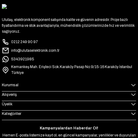
Ulutaş, elektronik komponent satışında kalite ve güvenin adresidir. Proje bazlı
fiyatlandırma ve stok avantajlarıyla, mühendislik çözümlerinizde hız ve verimlilik
sağlıyoruz.
0212 249 90 97
info@ulutaselektronik.com.tr
5343921985
Kemankeş Mah. Erişteci Sok.Karaköy Pasajı No:9/15-16 Karaköy İstanbul
Türkiye
Kurumsal
Alışveriş
Üyelik
Kategoriler
Kampanyalardan Haberdar Ol!
Hemen E-posta listemize kayıt ol, en güncel kampanyalar, yenilikler ve duyuruları