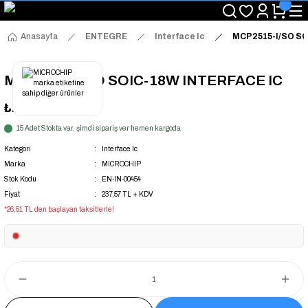
"Saat 14:00'a Kadar Verilen Siparişlerde Aynı Gün Kargo Avantajı!
"Binlerce Ürün Çeşitliliği ile Stoktan Hemen Teslim."
"Toptan Fiyatına Perakende Satış Avantajını Kaçırmayın!"
Anasayfa
ENTEGRE
Interface Ic
MCP2515-I/SO SO
"Üyelere Özel: Stok Önceliği ve Proje Fiyatları."
MCP2515-I/SO SOIC-18W INTERFACE IC
₺237,57
+ KDV
15 Adet Stokta var, şimdi sipariş ver hemen kargoda
Kategori
Interface Ic
Marka
MICROCHIP
Stok Kodu
EN-IN-00454
Fiyat
237,57 TL + KDV
*26,51 TL den başlayan taksitlerle!