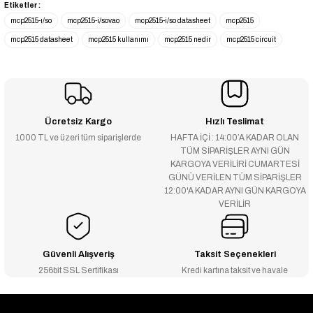
Etiketler :
mcp2515-ı/so
mcp2515-i/sovao
mcp2515-i/so datasheet
mcp2515
mcp2515 datasheet
mcp2515 kullanımı
mcp2515 nedir
mcp2515 circuit
Ücretsiz Kargo
Hızlı Teslimat
1000 TL ve üzeri tüm siparişlerde
HAFTA İÇİ : 14:00’A KADAR OLAN
TÜM SİPARİŞLER AYNI GÜN
KARGOYA VERİLİRİ CUMARTESİ
GÜNÜ VERİLEN TÜM SİPARİŞLER
12:00'A KADAR AYNI GÜN KARGOYA
VERİLİR
Güvenli Alışveriş
Taksit Seçenekleri
256bit SSL Sertifikası
Kredi kartına taksit ve havale