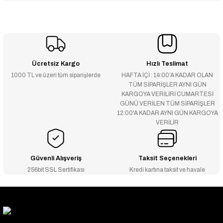
Ücretsiz Kargo
Hızlı Teslimat
1000 TL ve üzeri tüm siparişlerde
HAFTA İÇİ : 14:00’A KADAR OLAN
TÜM SİPARİŞLER AYNI GÜN
KARGOYA VERİLİRİ CUMARTESİ
GÜNÜ VERİLEN TÜM SİPARİŞLER
12:00'A KADAR AYNI GÜN KARGOYA
VERİLİR
Güvenli Alışveriş
Taksit Seçenekleri
256bit SSL Sertifikası
Kredi kartına taksit ve havale