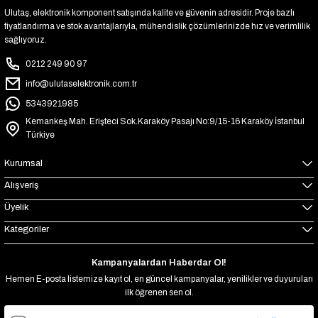
Ulutaş, elektronik komponent satışında kalite ve güvenin adresidir. Proje bazlı
fiyatlandırma ve stok avantajlarıyla, mühendislik çözümlerinizde hız ve verimlilik
sağlıyoruz.
0212 249 90 97
info@ulutaselektronik.com.tr
5343921985
Kemankeş Mah. Erişteci Sok.Karaköy Pasajı No:9/15-16 Karaköy İstanbul
Türkiye
Kurumsal
Alışveriş
Üyelik
Kategoriler
Kampanyalardan Haberdar Ol!
Hemen E-posta listemize kayıt ol, en güncel kampanyalar, yenilikler ve duyuruları
ilk öğrenen sen ol.