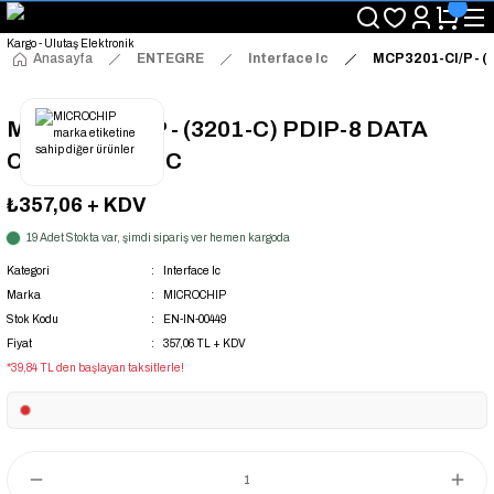
"Saat 14:00'a Kadar Verilen Siparişlerde Aynı Gün Kargo Avantajı!
"Binlerce Ürün Çeşitliliği ile Stoktan Hemen Teslim."
"Toptan Fiyatına Perakende Satış Avantajını Kaçırmayın!"
Anasayfa
ENTEGRE
Interface Ic
MCP3201-CI/P - 
"Üyelere Özel: Stok Önceliği ve Proje Fiyatları."
MCP3201-CI/P - (3201-C) PDIP-8 DATA
CONVERTER IC
₺357,06
+ KDV
19 Adet Stokta var, şimdi sipariş ver hemen kargoda
Kategori
Interface Ic
Marka
MICROCHIP
Stok Kodu
EN-IN-00449
Fiyat
357,06 TL + KDV
*39,84 TL den başlayan taksitlerle!