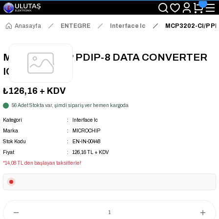
"Saat 14:00'a Kadar Verilen Siparişlerde Aynı Gün Kargo Avantajı!
"Binlerce Ürün Çeşitliliği ile Stoktan Hemen Teslim."
"Toptan Fiyatına Perakende Satış Avantajını Kaçırmayın!"
Anasayfa
ENTEGRE
Interface Ic
MCP3202-CI/P PD
"Üyelere Özel: Stok Önceliği ve Proje Fiyatları."
MCP3202-CI/P PDIP-8 DATA CONVERTER
IC
₺126,16
+ KDV
56 Adet Stokta var, şimdi sipariş ver hemen kargoda
Kategori
Interface Ic
Marka
MICROCHIP
Stok Kodu
EN-IN-00448
Fiyat
126,16 TL + KDV
*14,08 TL den başlayan taksitlerle!