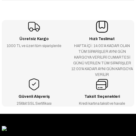
Ücretsiz Kargo
Hızlı Teslimat
1000 TL ve üzeri tüm siparişlerde
HAFTA İÇİ : 14:00’A KADAR OLAN
TÜM SİPARİŞLER AYNI GÜN
KARGOYA VERİLİRİ CUMARTESİ
GÜNÜ VERİLEN TÜM SİPARİŞLER
12:00'A KADAR AYNI GÜN KARGOYA
VERİLİR
Güvenli Alışveriş
Taksit Seçenekleri
256bit SSL Sertifikası
Kredi kartına taksit ve havale