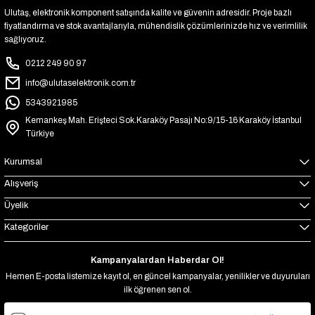
Ulutaş, elektronik komponent satışında kalite ve güvenin adresidir. Proje bazlı
fiyatlandırma ve stok avantajlarıyla, mühendislik çözümlerinizde hız ve verimlilik
sağlıyoruz.
0212 249 90 97
info@ulutaselektronik.com.tr
5343921985
Kemankeş Mah. Erişteci Sok.Karaköy Pasajı No:9/15-16 Karaköy İstanbul
Türkiye
Kurumsal
Alışveriş
Üyelik
Kategoriler
Kampanyalardan Haberdar Ol!
Hemen E-posta listemize kayıt ol, en güncel kampanyalar, yenilikler ve duyuruları
ilk öğrenen sen ol.