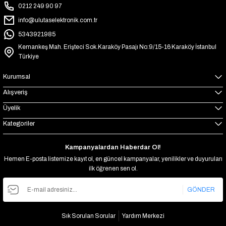
0212 249 90 97
info@ulutaselektronik.com.tr
5343921985
Kemankeş Mah. Erişteci Sok.Karaköy Pasajı No:9/15-16 Karaköy İstanbul
Türkiye
Kurumsal
Alışveriş
Üyelik
Kategoriler
Kampanyalardan Haberdar Ol!
Hemen E-posta listemize kayıt ol, en güncel kampanyalar, yenilikler ve duyuruları
ilk öğrenen sen ol.
GÖNDER
Sık Sorulan Sorular
Yardım Merkezi