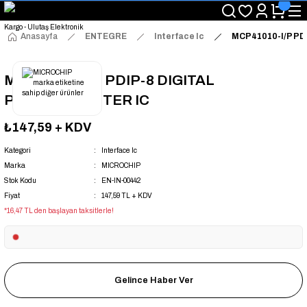
"Saat 14:00'a Kadar Verilen Siparişlerde Aynı Gün Kargo Avantajı!
"Binlerce Ürün Çeşitliliği ile Stoktan Hemen Teslim."
"Toptan Fiyatına Perakende Satış Avantajını Kaçırmayın!"
Anasayfa
ENTEGRE
Interface Ic
MCP41010-I/P PD
"Üyelere Özel: Stok Önceliği ve Proje Fiyatları."
MCP41010-I/P PDIP-8 DIGITAL
POTENTIOMETER IC
₺147,59
+ KDV
Kategori
Interface Ic
Marka
MICROCHIP
Stok Kodu
EN-IN-00442
Fiyat
147,59 TL + KDV
*16,47 TL den başlayan taksitlerle!
Gelince Haber Ver