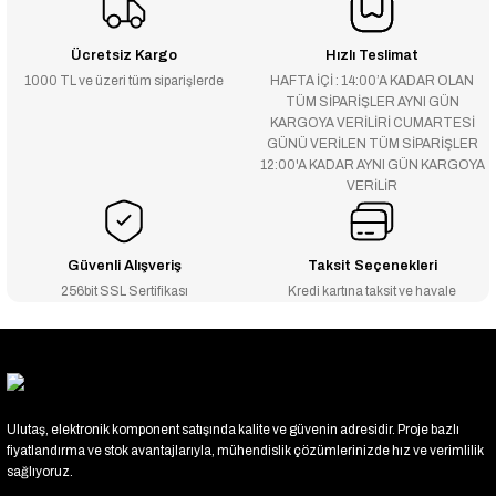
Ücretsiz Kargo
Hızlı Teslimat
1000 TL ve üzeri tüm siparişlerde
HAFTA İÇİ : 14:00’A KADAR OLAN
TÜM SİPARİŞLER AYNI GÜN
KARGOYA VERİLİRİ CUMARTESİ
GÜNÜ VERİLEN TÜM SİPARİŞLER
12:00'A KADAR AYNI GÜN KARGOYA
VERİLİR
Güvenli Alışveriş
Taksit Seçenekleri
256bit SSL Sertifikası
Kredi kartına taksit ve havale
Ulutaş, elektronik komponent satışında kalite ve güvenin adresidir. Proje bazlı
fiyatlandırma ve stok avantajlarıyla, mühendislik çözümlerinizde hız ve verimlilik
sağlıyoruz.