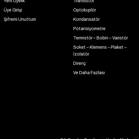
Yeni Üyelik
Transistör
Üye Girişi
Optokuplör
Şifremi Unuttum
Kondansatör
Potansiyometre
Termistör – Bobin – Varistör
Soket – Klemens – Plaket –
İzolatör
Direnç
Ve Daha Fazlası