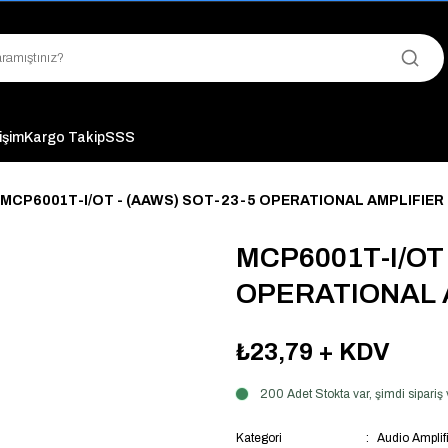
"Saat 14:00'a Kadar Verilen Siparişlerde Aynı Gün Kargo Avantajı!
"Binlerce Ürün Çeşitliliği ile Stoktan Hemen Teslim."
"Toptan Fiyatına Perakende Satış Avantajını Kaçırmayın!"
"Üyelere Özel: Stok Önceliği ve Proje Fiyatları."
tişim
Kargo Takip
SSS
MCP6001T-I/OT - (AAWS) SOT-23-5 OPERATIONAL AMPLIFIER 
MCP6001T-I/OT 
OPERATIONAL A
₺23,79
+ KDV
200 Adet Stokta var, şimdi sipari
Kategori
Audio Amplifi