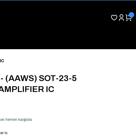
IC
- (AAWS) SOT-23-5
MPLIFIER IC
ş ver hemen kargoda
er Ic