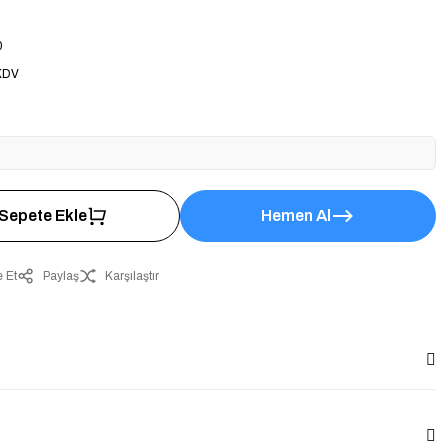
0
KDV
Sepete Ekle
Hemen Al
 Et
Paylaş
Karşılaştır