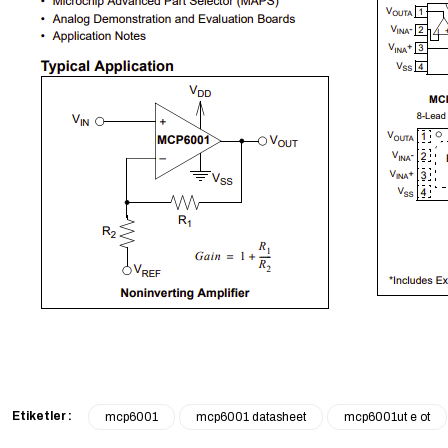
Etiketler :
mcp6001
mcp6001 datasheet
mcp6001ut e ot