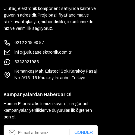
Ulutaş, elektronik komponent satışında kalite ve
güvenin adresidir. Proje bazlı fiyatlandırma ve
stok avantajlarıyla, mühendislik çözümlerinizde
hız ve verimlilik sağlıyoruz.
0212 249 90 97
info@ulutaselektronik.com.tr
5343921985
Kemankeş Mah. Erişteci Sok.Karaköy Pasajı
No:9/15-16 Karaköy İstanbul Türkiye
Kampanyalardan Haberdar Ol!
Hemen E-posta listemize kayıt ol, en güncel
kampanyalar, yenilikler ve duyuruları ilk öğrenen
sen ol.
GÖNDER