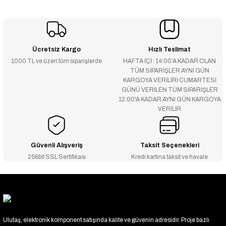
Ücretsiz Kargo
Hızlı Teslimat
1000 TL ve üzeri tüm siparişlerde
HAFTA İÇİ : 14:00’A KADAR OLAN
TÜM SİPARİŞLER AYNI GÜN
KARGOYA VERİLİRİ CUMARTESİ
GÜNÜ VERİLEN TÜM SİPARİŞLER
12:00'A KADAR AYNI GÜN KARGOYA
VERİLİR
Güvenli Alışveriş
Taksit Seçenekleri
256bit SSL Sertifikası
Kredi kartına taksit ve havale
Ulutaş, elektronik komponent satışında kalite ve güvenin adresidir. Proje bazlı