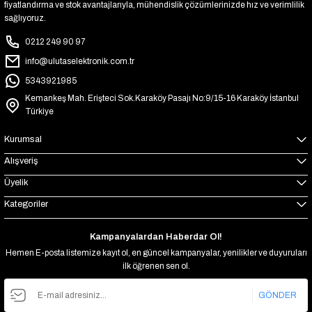
fiyatlandırma ve stok avantajlarıyla, mühendislik çözümlerinizde hız ve verimlilik
sağlıyoruz.
0212 249 90 97
info@ulutaselektronik.com.tr
5343921985
Kemankeş Mah. Erişteci Sok.Karaköy Pasajı No:9/15-16 Karaköy İstanbul
Türkiye
Kurumsal
Alışveriş
Üyelik
Kategoriler
Kampanyalardan Haberdar Ol!
Hemen E-posta listemize kayıt ol, en güncel kampanyalar, yenilikler ve duyuruları
ilk öğrenen sen ol.
GÖNDER