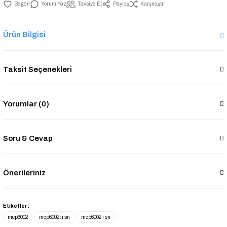
Yorum Yaz
Tavsiye Et
Paylaş
Karşılaştır
Ürün Bilgisi
Taksit Seçenekleri
Yorumlar (0)
Soru & Cevap
Önerileriniz
Etiketler :
mcp6002
mcp6002t i sn
mcp6002 i sn