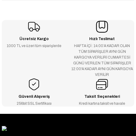
Ücretsiz Kargo
Hızlı Teslimat
1000 TL ve üzeri tüm siparişlerde
HAFTA İÇİ : 14:00’A KADAR OLAN
TÜM SİPARİŞLER AYNI GÜN
KARGOYA VERİLİRİ CUMARTESİ
GÜNÜ VERİLEN TÜM SİPARİŞLER
12:00'A KADAR AYNI GÜN KARGOYA
VERİLİR
Güvenli Alışveriş
Taksit Seçenekleri
256bit SSL Sertifikası
Kredi kartına taksit ve havale