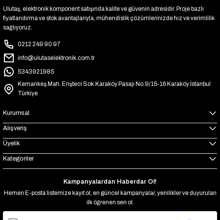
Ulutaş, elektronik komponent satışında kalite ve güvenin adresidir. Proje bazlı
fiyatlandırma ve stok avantajlarıyla, mühendislik çözümlerinizde hız ve verimlilik
sağlıyoruz.
0212 249 90 97
info@ulutaselektronik.com.tr
5343921985
Kemankeş Mah. Erişteci Sok.Karaköy Pasajı No:9/15-16 Karaköy İstanbul
Türkiye
Kurumsal
Alışveriş
Üyelik
Kategoriler
Kampanyalardan Haberdar Ol!
Hemen E-posta listemize kayıt ol, en güncel kampanyalar, yenilikler ve duyuruları
ilk öğrenen sen ol.