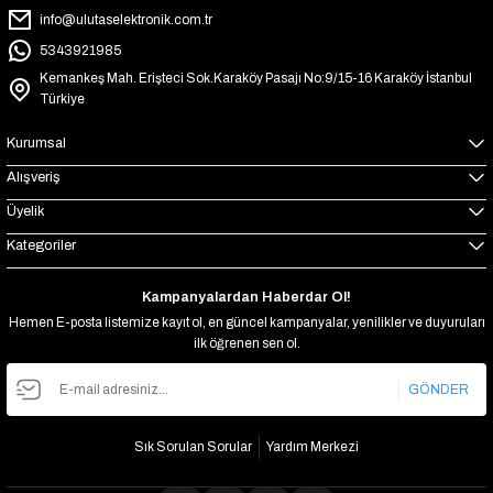
info@ulutaselektronik.com.tr
5343921985
Kemankeş Mah. Erişteci Sok.Karaköy Pasajı No:9/15-16 Karaköy İstanbul
Türkiye
Kurumsal
Alışveriş
Üyelik
Kategoriler
Kampanyalardan Haberdar Ol!
Hemen E-posta listemize kayıt ol, en güncel kampanyalar, yenilikler ve duyuruları
ilk öğrenen sen ol.
GÖNDER
Sık Sorulan Sorular
Yardım Merkezi