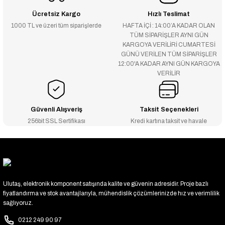
Ücretsiz Kargo
Hızlı Teslimat
1000 TL ve üzeri tüm siparişlerde
HAFTA İÇİ : 14:00’A KADAR OLAN
TÜM SİPARİŞLER AYNI GÜN
KARGOYA VERİLİRİ CUMARTESİ
GÜNÜ VERİLEN TÜM SİPARİŞLER
12:00'A KADAR AYNI GÜN KARGOYA
VERİLİR
Güvenli Alışveriş
Taksit Seçenekleri
256bit SSL Sertifikası
Kredi kartına taksit ve havale
Ulutaş, elektronik komponent satışında kalite ve güvenin adresidir. Proje bazlı
fiyatlandırma ve stok avantajlarıyla, mühendislik çözümlerinizde hız ve verimlilik
sağlıyoruz.
0212 249 90 97