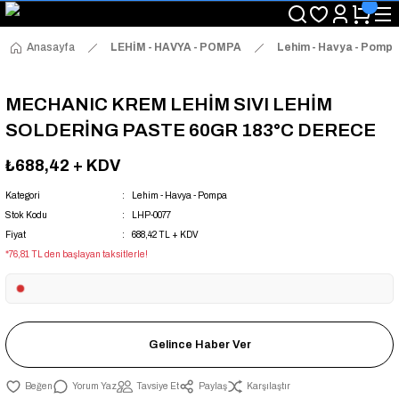
"Saat 14:00'a Kadar Verilen Siparişlerde Aynı Gün Kargo Avantajı!
"Binlerce Ürün Çeşitliliği ile Stoktan Hemen Teslim."
"Toptan Fiyatına Perakende Satış Avantajını Kaçırmayın!"
Anasayfa
LEHİM - HAVYA - POMPA
Lehim - Havya - Pomp
"Üyelere Özel: Stok Önceliği ve Proje Fiyatları."
MECHANIC KREM LEHİM SIVI LEHİM
SOLDERİNG PASTE 60GR 183°C DERECE
₺688,42
+ KDV
Kategori
Lehim - Havya - Pompa
Stok Kodu
LHP-0077
Fiyat
688,42 TL + KDV
*76,81 TL den başlayan taksitlerle!
Gelince Haber Ver
Yorum Yaz
Tavsiye Et
Paylaş
Karşılaştır