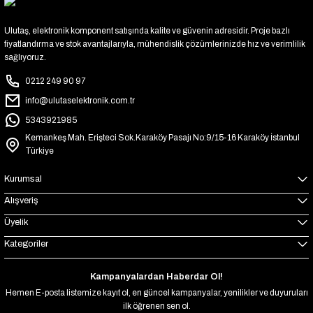
Ulutaş, elektronik komponent satışında kalite ve güvenin adresidir. Proje bazlı
fiyatlandırma ve stok avantajlarıyla, mühendislik çözümlerinizde hız ve verimlilik
sağlıyoruz.
0212 249 90 97
info@ulutaselektronik.com.tr
5343921985
Kemankeş Mah. Erişteci Sok.Karaköy Pasajı No:9/15-16 Karaköy İstanbul
Türkiye
Kurumsal
Alışveriş
Üyelik
Kategoriler
Kampanyalardan Haberdar Ol!
Hemen E-posta listemize kayıt ol, en güncel kampanyalar, yenilikler ve duyuruları
ilk öğrenen sen ol.