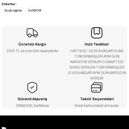
Etiketler :
3a ptc sigorta
fru300 30f
Ücretsiz Kargo
Hızlı Teslimat
1000 TL ve üzeri tüm siparişlerde
HAFTA İÇİ : 14:00’A KADAR OLAN
TÜM SİPARİŞLER AYNI GÜN
KARGOYA VERİLİRİ CUMARTESİ
GÜNÜ VERİLEN TÜM SİPARİŞLER
12:00'A KADAR AYNI GÜN KARGOYA
VERİLİR
Güvenli Alışveriş
Taksit Seçenekleri
256bit SSL Sertifikası
Kredi kartına taksit ve havale