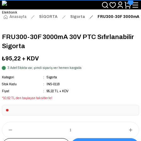
"Saat 14:00'a Kadar Verilen Siparişlerde Aynı Gün Kargo Avantajı!
"Binlerce Ürün Çeşitliliği ile Stoktan Hemen Teslim."
"Toptan Fiyatına Perakende Satış Avantajını Kaçırmayın!"
Anasayfa
SİGORTA
Sigorta
FRU300-30F 3000mA 30V
"Üyelere Özel: Stok Önceliği ve Proje Fiyatları."
FRU300-30F 3000mA 30V PTC Sıfırlanabilir
Sigorta
₺95,22
+ KDV
3 Adet Stokta var, şimdi sipariş ver hemen kargoda
Kategori
Sigorta
Stok Kodu
INS-0118
Fiyat
95,22 TL + KDV
*10,62 TL den başlayan taksitlerle!