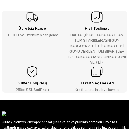
Ücretsiz Kargo
Hızlı Teslimat
1000 TL ve üzeri tüm siparişlerde
HAFTA İÇİ : 14:00’A KADAR OLAN
TÜM SİPARİŞLER AYNI GÜN
KARGOYA VERİLİRİ CUMARTESİ
GÜNÜ VERİLEN TÜM SİPARİŞLER
12:00'A KADAR AYNI GÜN KARGOYA
VERİLİR
Güvenli Alışveriş
Taksit Seçenekleri
256bit SSL Sertifikası
Kredi kartına taksit ve havale
Ulutaş, elektronik komponent satışında kalite ve güvenin adresidir. Proje bazlı
fiyatlandırma ve stok avantajlarıyla, mühendislik çözümlerinizde hız ve verimlilik