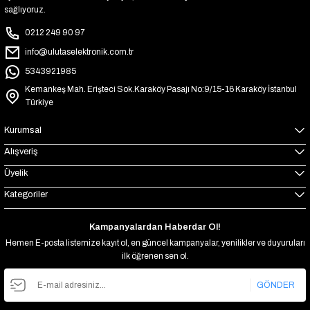
sağlıyoruz.
0212 249 90 97
info@ulutaselektronik.com.tr
5343921985
Kemankeş Mah. Erişteci Sok.Karaköy Pasajı No:9/15-16 Karaköy İstanbul
Türkiye
Kurumsal
Alışveriş
Üyelik
Kategoriler
Kampanyalardan Haberdar Ol!
Hemen E-posta listemize kayıt ol, en güncel kampanyalar, yenilikler ve duyuruları
ilk öğrenen sen ol.
GÖNDER