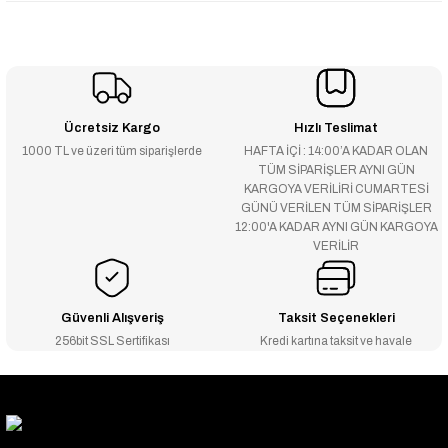
Ücretsiz Kargo
Hızlı Teslimat
1000 TL ve üzeri tüm siparişlerde
HAFTA İÇİ : 14:00’A KADAR OLAN
TÜM SİPARİŞLER AYNI GÜN
KARGOYA VERİLİRİ CUMARTESİ
GÜNÜ VERİLEN TÜM SİPARİŞLER
12:00'A KADAR AYNI GÜN KARGOYA
VERİLİR
Güvenli Alışveriş
Taksit Seçenekleri
256bit SSL Sertifikası
Kredi kartına taksit ve havale