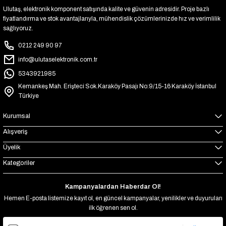
Ulutaş, elektronik komponent satışında kalite ve güvenin adresidir. Proje bazlı
fiyatlandırma ve stok avantajlarıyla, mühendislik çözümlerinizde hız ve verimlilik
sağlıyoruz.
0212 249 90 97
info@ulutaselektronik.com.tr
5343921985
Kemankeş Mah. Erişteci Sok.Karaköy Pasajı No:9/15-16 Karaköy İstanbul
Türkiye
Kurumsal
Alışveriş
Üyelik
Kategoriler
Kampanyalardan Haberdar Ol!
Hemen E-posta listemize kayıt ol, en güncel kampanyalar, yenilikler ve duyuruları
ilk öğrenen sen ol.