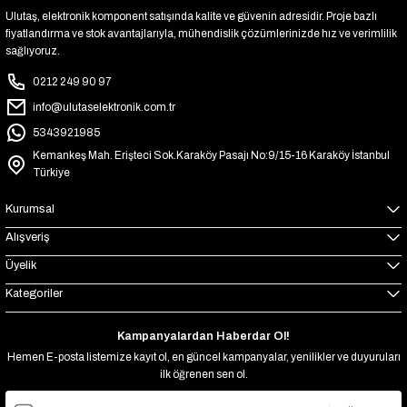
Ulutaş, elektronik komponent satışında kalite ve güvenin adresidir. Proje bazlı
fiyatlandırma ve stok avantajlarıyla, mühendislik çözümlerinizde hız ve verimlilik
sağlıyoruz.
0212 249 90 97
info@ulutaselektronik.com.tr
5343921985
Kemankeş Mah. Erişteci Sok.Karaköy Pasajı No:9/15-16 Karaköy İstanbul
Türkiye
Kurumsal
Alışveriş
Üyelik
Kategoriler
Kampanyalardan Haberdar Ol!
Hemen E-posta listemize kayıt ol, en güncel kampanyalar, yenilikler ve duyuruları
ilk öğrenen sen ol.