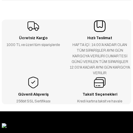
Ücretsiz Kargo
Hızlı Teslimat
1000 TL ve üzeri tüm siparişlerde
HAFTA İÇİ : 14:00’A KADAR OLAN
TÜM SİPARİŞLER AYNI GÜN
KARGOYA VERİLİRİ CUMARTESİ
GÜNÜ VERİLEN TÜM SİPARİŞLER
12:00'A KADAR AYNI GÜN KARGOYA
VERİLİR
Güvenli Alışveriş
Taksit Seçenekleri
256bit SSL Sertifikası
Kredi kartına taksit ve havale