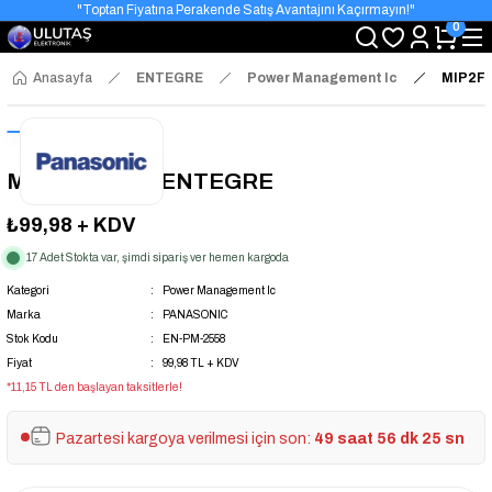
"Toptan Fiyatına Perakende Satış Avantajını Kaçırmayın!"
0
"Üyelere Özel: Stok Önceliği ve Proje Fiyatları."
Anasayfa
ENTEGRE
Power Management Ic
MIP2F2
MIP2F2 DIP-7 ENTEGRE
₺99,98
+ KDV
17 Adet Stokta var, şimdi sipariş ver hemen kargoda
Kategori
Power Management Ic
Marka
PANASONIC
Stok Kodu
EN-PM-2558
Fiyat
99,98 TL + KDV
*11,15 TL den başlayan taksitlerle!
Pazartesi kargoya verilmesi için son:
49 saat 56 dk 25 sn