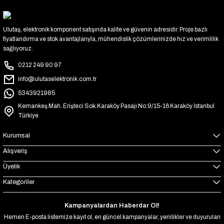
Ulutaş, elektronik komponent satışında kalite ve güvenin adresidir. Proje bazlı
fiyatlandırma ve stok avantajlarıyla, mühendislik çözümlerinizde hız ve verimlilik
sağlıyoruz.
0212 249 90 97
info@ulutaselektronik.com.tr
5343921985
Kemankeş Mah. Erişteci Sok.Karaköy Pasajı No:9/15-16 Karaköy İstanbul
Türkiye
Kurumsal
Alışveriş
Üyelik
Kategoriler
Kampanyalardan Haberdar Ol!
Hemen E-posta listemize kayıt ol, en güncel kampanyalar, yenilikler ve duyuruları