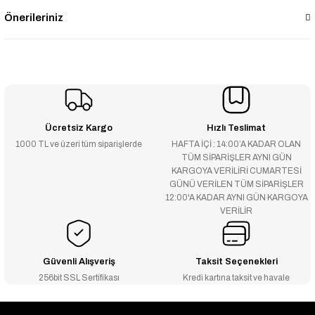
Önerileriniz
Ücretsiz Kargo
Hızlı Teslimat
1000 TL ve üzeri tüm siparişlerde
HAFTA İÇİ : 14:00’A KADAR OLAN
TÜM SİPARİŞLER AYNI GÜN
KARGOYA VERİLİRİ CUMARTESİ
GÜNÜ VERİLEN TÜM SİPARİŞLER
12:00'A KADAR AYNI GÜN KARGOYA
VERİLİR
Güvenli Alışveriş
Taksit Seçenekleri
256bit SSL Sertifikası
Kredi kartına taksit ve havale