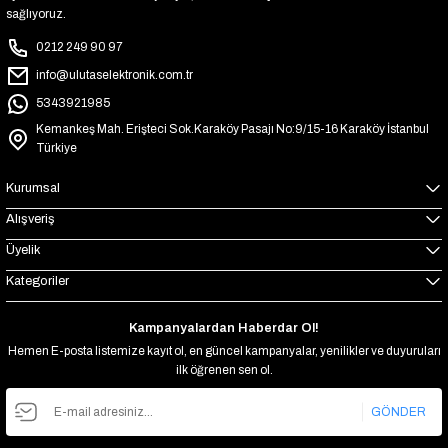
sağlıyoruz.
0212 249 90 97
info@ulutaselektronik.com.tr
5343921985
Kemankeş Mah. Erişteci Sok.Karaköy Pasajı No:9/15-16 Karaköy İstanbul
Türkiye
Kurumsal
Alışveriş
Üyelik
Kategoriler
Kampanyalardan Haberdar Ol!
Hemen E-posta listemize kayıt ol, en güncel kampanyalar, yenilikler ve duyuruları
ilk öğrenen sen ol.
GÖNDER