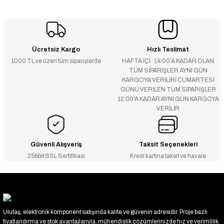
Ücretsiz Kargo
Hızlı Teslimat
1000 TL ve üzeri tüm siparişlerde
HAFTA İÇİ : 14:00’A KADAR OLAN
TÜM SİPARİŞLER AYNI GÜN
KARGOYA VERİLİRİ CUMARTESİ
GÜNÜ VERİLEN TÜM SİPARİŞLER
12:00'A KADAR AYNI GÜN KARGOYA
VERİLİR
Güvenli Alışveriş
Taksit Seçenekleri
256bit SSL Sertifikası
Kredi kartına taksit ve havale
Ulutaş, elektronik komponent satışında kalite ve güvenin adresidir. Proje bazlı
fiyatlandırma ve stok avantajlarıyla, mühendislik çözümlerinizde hız ve verimlilik