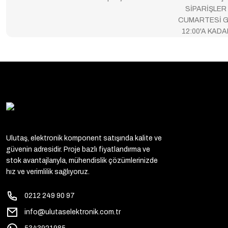
SİPARİŞLER
CUMARTESİ G
12:00'A KAD
Ulutaş, elektronik komponent satışında kalite ve
güvenin adresidir. Proje bazlı fiyatlandırma ve
stok avantajlarıyla, mühendislik çözümlerinizde
hız ve verimlilik sağlıyoruz.
0212 249 90 97
info@ulutaselektronik.com.tr