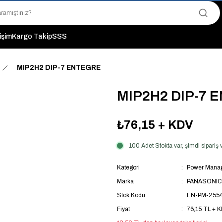
"Saat 14:00'a Kadar Verilen Siparişlerde Aynı Gün Kargo Avantajı!
"Binlerce Ürün Çeşitliliği ile Stoktan Hemen Teslim."
"Toptan Fiyatına Perakende Satış Avantajını Kaçırmayın!"
tişim
Kargo Takip
SSS
"Üyelere Özel: Stok Önceliği ve Proje Fiyatları."
MIP2H2 DIP-7 ENTEGRE
MIP2H2 DIP-7 
₺76,15
+ KDV
100 Adet Stokta var, şimdi sipari
Kategori
Power Manag
Marka
PANASONIC
Stok Kodu
EN-PM-255
Fiyat
76,15 TL + 