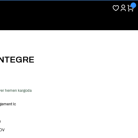
ENTEGRE
ş ver hemen kargoda
ement Ic
4
KDV