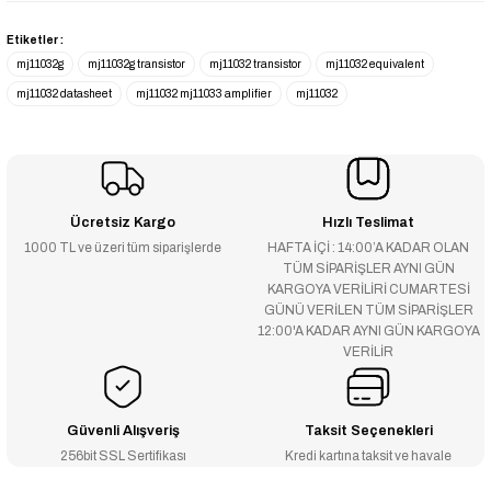
Etiketler :
mj11032g
mj11032g transistor
mj11032 transistor
mj11032 equivalent
mj11032 datasheet
mj11032 mj11033 amplifier
mj11032
Ücretsiz Kargo
Hızlı Teslimat
1000 TL ve üzeri tüm siparişlerde
HAFTA İÇİ : 14:00’A KADAR OLAN
TÜM SİPARİŞLER AYNI GÜN
KARGOYA VERİLİRİ CUMARTESİ
GÜNÜ VERİLEN TÜM SİPARİŞLER
12:00'A KADAR AYNI GÜN KARGOYA
VERİLİR
Güvenli Alışveriş
Taksit Seçenekleri
256bit SSL Sertifikası
Kredi kartına taksit ve havale