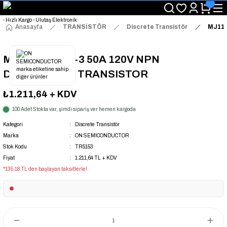
"Saat 14:00'a Kadar Verilen Siparişlerde Aynı Gün Kargo Avantajı!
"Binlerce Ürün Çeşitliliği ile Stoktan Hemen Teslim."
"Toptan Fiyatına Perakende Satış Avantajını Kaçırmayın!"
Anasayfa
TRANSİSTÖR
Discrete Transistör
MJ11
"Üyelere Özel: Stok Önceliği ve Proje Fiyatları."
MJ11032G TO-3 50A 120V NPN
DARLINGTON TRANSISTOR
₺1.211,64
+ KDV
100 Adet Stokta var, şimdi sipariş ver hemen kargoda
Kategori
Discrete Transistör
Marka
ON SEMICONDUCTOR
Stok Kodu
TR5153
Fiyat
1.211,64 TL + KDV
*135,18 TL den başlayan taksitlerle!