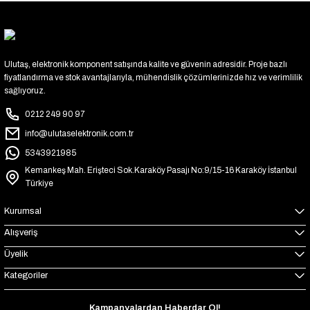
Ulutaş, elektronik komponent satışında kalite ve güvenin adresidir. Proje bazlı
fiyatlandırma ve stok avantajlarıyla, mühendislik çözümlerinizde hız ve verimlilik
sağlıyoruz.
0212 249 90 97
info@ulutaselektronik.com.tr
5343921985
Kemankeş Mah. Erişteci Sok.Karaköy Pasajı No:9/15-16 Karaköy İstanbul
Türkiye
Kurumsal
Alışveriş
Üyelik
Kategoriler
Kampanyalardan Haberdar Ol!