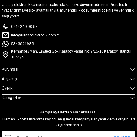
Ulutaş, elektronik komponent satışında kalite ve güvenin adresidir. Proje bazlı
fiyatlandırma ve stok avantajlarıyla, mühendislik çözümlerinizde hız ve verimlilik
sağlıyoruz.
0212 249 90 97
info@ulutaselektronik.com.tr
5343921985
Kemankeş Mah. Erişteci Sok.Karaköy Pasajı No:9/15-16 Karaköy İstanbul
Türkiye
Kurumsal
Alışveriş
Üyelik
Kategoriler
Kampanyalardan Haberdar Ol!
Hemen E-posta listemize kayıt ol, en güncel kampanyalar, yenilikler ve duyuruları
ilk öğrenen sen ol.