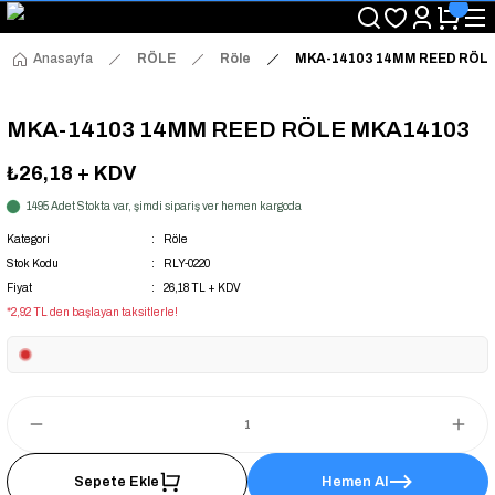
"Saat 14:00'a Kadar Verilen Siparişlerde Aynı Gün Kargo Avantajı!
"Binlerce Ürün Çeşitliliği ile Stoktan Hemen Teslim."
"Toptan Fiyatına Perakende Satış Avantajını Kaçırmayın!"
Anasayfa
RÖLE
Röle
MKA-14103 14MM REED RÖL
"Üyelere Özel: Stok Önceliği ve Proje Fiyatları."
MKA-14103 14MM REED RÖLE MKA14103
₺26,18
+ KDV
1495 Adet Stokta var, şimdi sipariş ver hemen kargoda
Kategori
Röle
Stok Kodu
RLY-0220
Fiyat
26,18 TL + KDV
*2,92 TL den başlayan taksitlerle!
Sepete Ekle
Hemen Al