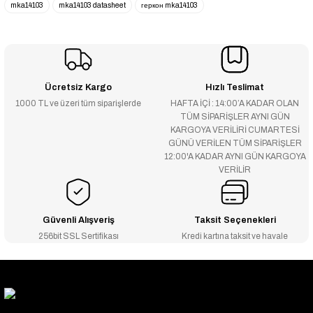
mka14103
mka14103 datasheet
геркон mka14103
Ücretsiz Kargo
Hızlı Teslimat
1000 TL ve üzeri tüm siparişlerde
HAFTA İÇİ : 14:00’A KADAR OLAN
TÜM SİPARİŞLER AYNI GÜN
KARGOYA VERİLİRİ CUMARTESİ
GÜNÜ VERİLEN TÜM SİPARİŞLER
12:00'A KADAR AYNI GÜN KARGOYA
VERİLİR
Güvenli Alışveriş
Taksit Seçenekleri
256bit SSL Sertifikası
Kredi kartına taksit ve havale