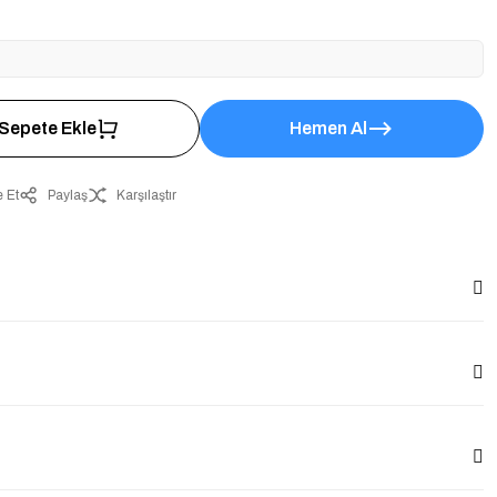
Sepete Ekle
Hemen Al
 Et
Paylaş
Karşılaştır