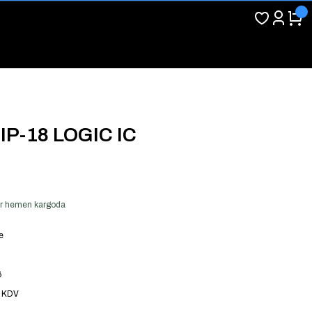
P-18 LOGIC IC
ver hemen kargoda
e
6
+ KDV