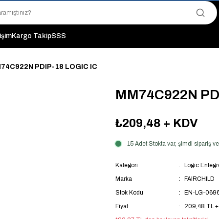
"Saat 14:00'a Kadar Verilen Siparişlerde Aynı Gün Kargo Avantajı!
"Binlerce Ürün Çeşitliliği ile Stoktan Hemen Teslim."
"Toptan Fiyatına Perakende Satış Avantajını Kaçırmayın!"
tişim
Kargo Takip
SSS
"Üyelere Özel: Stok Önceliği ve Proje Fiyatları."
74C922N PDIP-18 LOGIC IC
MM74C922N PDI
₺209,48
+ KDV
15 Adet Stokta var, şimdi sipariş 
Kategori
Logic Entegr
Marka
FAIRCHILD
Stok Kodu
EN-LG-069
Fiyat
209,48 TL 