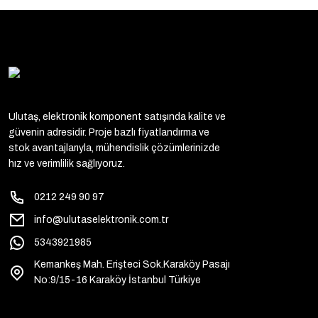
Ulutaş, elektronik komponent satışında kalite ve
güvenin adresidir. Proje bazlı fiyatlandırma ve
stok avantajlarıyla, mühendislik çözümlerinizde
hız ve verimlilik sağlıyoruz.
0212 249 90 97
info@ulutaselektronik.com.tr
5343921985
Kemankeş Mah. Erişteci Sok.Karaköy Pasajı
No:9/15-16 Karaköy İstanbul Türkiye