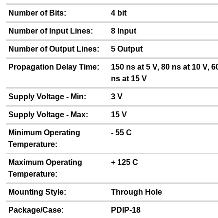
Number of Bits:
4 bit
Number of Input Lines:
8 Input
Number of Output Lines:
5 Output
Propagation Delay Time:
150 ns at 5 V, 80 ns at 10 V, 6
ns at 15 V
Supply Voltage - Min:
3 V
Supply Voltage - Max:
15 V
Minimum Operating
- 55 C
Temperature:
Maximum Operating
+ 125 C
Temperature:
Mounting Style:
Through Hole
Package/Case:
PDIP-18