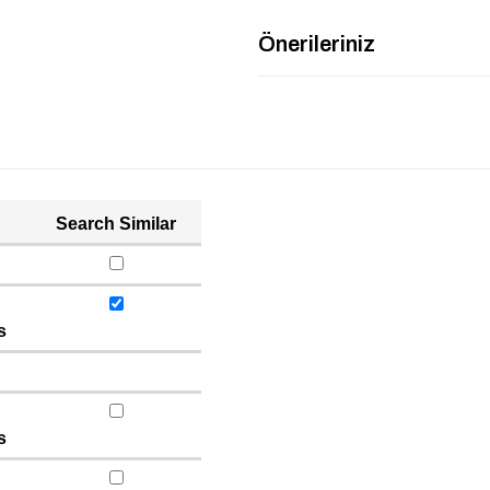
Önerileriniz
Search Similar
s
s