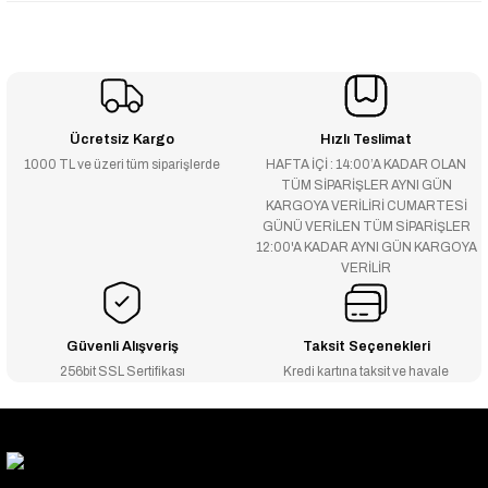
Ücretsiz Kargo
Hızlı Teslimat
1000 TL ve üzeri tüm siparişlerde
HAFTA İÇİ : 14:00’A KADAR OLAN
TÜM SİPARİŞLER AYNI GÜN
KARGOYA VERİLİRİ CUMARTESİ
GÜNÜ VERİLEN TÜM SİPARİŞLER
12:00'A KADAR AYNI GÜN KARGOYA
VERİLİR
Güvenli Alışveriş
Taksit Seçenekleri
256bit SSL Sertifikası
Kredi kartına taksit ve havale