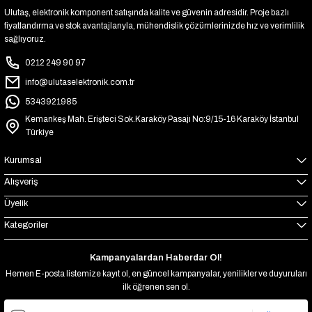
Ulutaş, elektronik komponent satışında kalite ve güvenin adresidir. Proje bazlı
fiyatlandırma ve stok avantajlarıyla, mühendislik çözümlerinizde hız ve verimlilik
sağlıyoruz.
0212 249 90 97
info@ulutaselektronik.com.tr
5343921985
Kemankeş Mah. Erişteci Sok.Karaköy Pasajı No:9/15-16 Karaköy İstanbul
Türkiye
Kurumsal
Alışveriş
Üyelik
Kategoriler
Kampanyalardan Haberdar Ol!
Hemen E-posta listemize kayıt ol, en güncel kampanyalar, yenilikler ve duyuruları
ilk öğrenen sen ol.