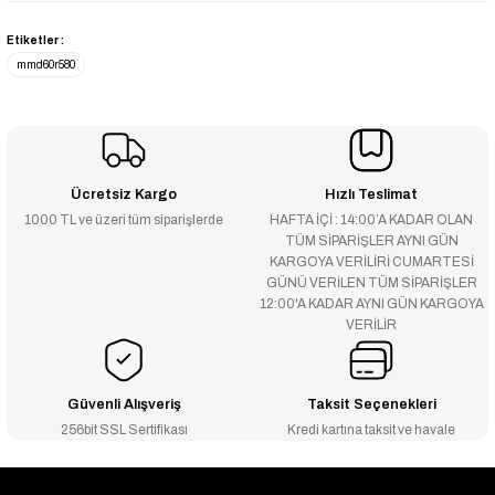
Etiketler :
mmd60r580
Ücretsiz Kargo
Hızlı Teslimat
1000 TL ve üzeri tüm siparişlerde
HAFTA İÇİ : 14:00’A KADAR OLAN
TÜM SİPARİŞLER AYNI GÜN
KARGOYA VERİLİRİ CUMARTESİ
GÜNÜ VERİLEN TÜM SİPARİŞLER
12:00'A KADAR AYNI GÜN KARGOYA
VERİLİR
Güvenli Alışveriş
Taksit Seçenekleri
256bit SSL Sertifikası
Kredi kartına taksit ve havale