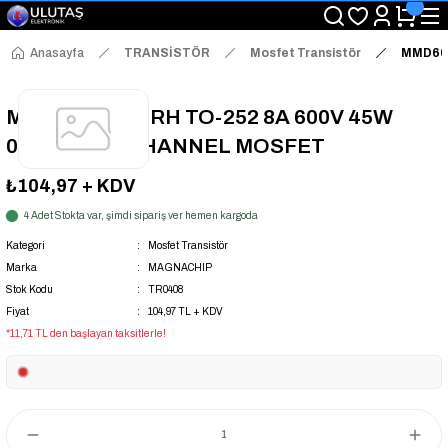
"Saat 14:00'a Kadar Verilen Siparişlerde Aynı Gün Kargo Avantajı!
"Binlerce Ürün Çeşitliliği ile Stoktan Hemen Teslim."
"Toptan Fiyatına Perakende Satış Avantajını Kaçırmayın!"
Anasayfa
TRANSİSTÖR
Mosfet Transistör
MMD60R
"Üyelere Özel: Stok Önceliği ve Proje Fiyatları."
MMD60R580QRH TO-252 8A 600V 45W
0.58OHM N-CHANNEL MOSFET
₺104,97
+ KDV
4 Adet Stokta var, şimdi sipariş ver hemen kargoda
Kategori
Mosfet Transistör
Marka
MAGNACHIP
Stok Kodu
TR0408
Fiyat
104,97 TL + KDV
*11,71 TL den başlayan taksitlerle!