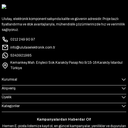
Ulutaş, elektronik komponent satışında kalite ve güvenin adresidir. Proje bazlı
fiyatlandırma ve stok avantajlarıyla, mühendislik çözümlerinizde hız ve verimlilik
sağlıyoruz.
0212 249 90 97
info@ulutaselektronik.com.tr
5343921985
Kemankeş Mah. Erişteci Sok.Karaköy Pasajı No:9/15-16 Karaköy İstanbul
Türkiye
Kurumsal
Alışveriş
Üyelik
Kategoriler
Kampanyalardan Haberdar Ol!
Hemen E-posta listemize kayıt ol, en güncel kampanyalar, yenilikler ve duyuruları