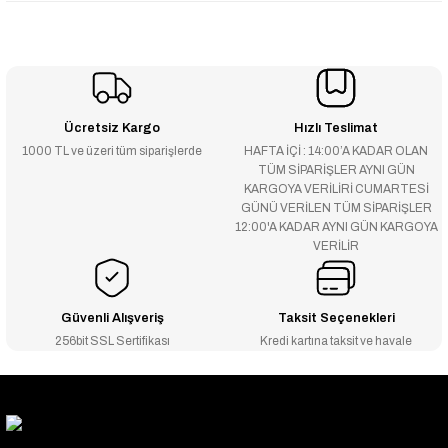
Ücretsiz Kargo
Hızlı Teslimat
1000 TL ve üzeri tüm siparişlerde
HAFTA İÇİ : 14:00’A KADAR OLAN
TÜM SİPARİŞLER AYNI GÜN
KARGOYA VERİLİRİ CUMARTESİ
GÜNÜ VERİLEN TÜM SİPARİŞLER
12:00'A KADAR AYNI GÜN KARGOYA
VERİLİR
Güvenli Alışveriş
Taksit Seçenekleri
256bit SSL Sertifikası
Kredi kartına taksit ve havale