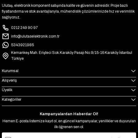
Ulutaş, elektronik komponent satışında kalite ve güvenin adresidir. Proje bazlı
fiyatlandırma ve stok avantajlarıyla, mühendislik çözümlerinizde hız ve verimlilik
sağlıyoruz.
0212 249 90 97
info@ulutaselektronik.com.tr
5343921985
Kemankeş Mah. Erişteci Sok.Karaköy Pasajı No:9/15-16 Karaköy İstanbul
Türkiye
Kurumsal
Alışveriş
Üyelik
Kategoriler
Kampanyalardan Haberdar Ol!
Hemen E-posta listemize kayıt ol, en güncel kampanyalar, yenilikler ve duyuruları
ilk öğrenen sen ol.