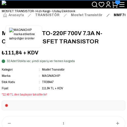
"Saat 14:00'a Kadar Verilen Siparişlerde Aynı Gün Kargo Avantajı!
"Binlerce Ürün Çeşitliliği ile Stoktan Hemen Teslim."
"Toptan Fiyatına Perakende Satış Avantajını Kaçırmayın!"
Anasayfa
TRANSİSTÖR
Mosfet Transistör
MMF70R
"Üyelere Özel: Stok Önceliği ve Proje Fiyatları."
MMF70R600P TO-220F 700V 7.3A N-
CHANNEL MOSFET TRANSISTOR
₺111,84
+ KDV
32 Adet Stokta var, şimdi sipariş ver hemen kargoda
Kategori
Mosfet Transistör
Marka
MAGNACHIP
Stok Kodu
TR38447
Fiyat
111,84 TL + KDV
*12,48 TL den başlayan taksitlerle!