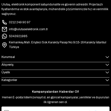
Ulutaş, elektronik komponent satışında kalite ve güvenin adresidir. Proje bazlı
fiyatlandırma ve stok avantajlarıyla, mühendislik çözümlerinizde hız ve verimlilik
sağlıyoruz.
0212 249 90 97
info@ulutaselektronik.com.tr
5343921985
Kemankeş Mah. Erişteci Sok.Karaköy Pasajı No:9/15-16 Karaköy İstanbul
Türkiye
Kurumsal
Alışveriş
Üyelik
Kategoriler
Kampanyalardan Haberdar Ol!
Hemen E-posta listemize kayıt ol, en güncel kampanyalar, yenilikler ve duyuruları
ilk öğrenen sen ol.