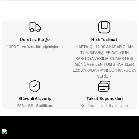
Ücretsiz Kargo
Hızlı Teslimat
1000 TL ve üzeri tüm siparişlerde
HAFTA İÇİ : 14:00’A KADAR OLAN
TÜM SİPARİŞLER AYNI GÜN
KARGOYA VERİLİRİ CUMARTESİ
GÜNÜ VERİLEN TÜM SİPARİŞLER
12:00'A KADAR AYNI GÜN KARGOYA
VERİLİR
Güvenli Alışveriş
Taksit Seçenekleri
256bit SSL Sertifikası
Kredi kartına taksit ve havale