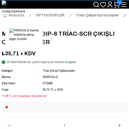
"Saat 14:00'a Kadar Verilen Siparişlerde Aynı Gün Kargo Avantajı!
"Binlerce Ürün Çeşitliliği ile Stoktan Hemen Teslim."
"Toptan Fiyatına Perakende Satış Avantajını Kaçırmayın!"
Anasayfa
OPTOCOUPLER
Triac Çıkışlı Optocoupler
"Üyelere Özel: Stok Önceliği ve Proje Fiyatları."
MOC3042M PDIP-6 TRİAC-SCR ÇIKIŞLI
OPTOCOUPLER
₺35,71
+ KDV
53 Adet Stokta var, şimdi sipariş ver hemen kargoda
Kategori
Triac Çıkışlı Optocoupler
Marka
FAIRCHILD
Stok Kodu
PT0428
Fiyat
35,71 TL + KDV
*3,98 TL den başlayan taksitlerle!