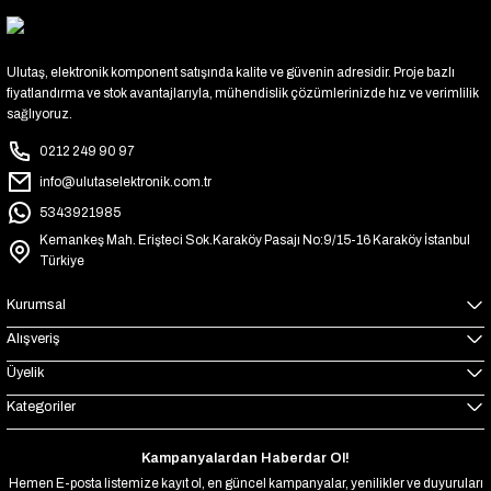
Ulutaş, elektronik komponent satışında kalite ve güvenin adresidir. Proje bazlı
fiyatlandırma ve stok avantajlarıyla, mühendislik çözümlerinizde hız ve verimlilik
sağlıyoruz.
0212 249 90 97
info@ulutaselektronik.com.tr
5343921985
Kemankeş Mah. Erişteci Sok.Karaköy Pasajı No:9/15-16 Karaköy İstanbul
Türkiye
Kurumsal
Alışveriş
Üyelik
Kategoriler
Kampanyalardan Haberdar Ol!
Hemen E-posta listemize kayıt ol, en güncel kampanyalar, yenilikler ve duyuruları