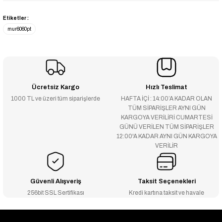
Etiketler :
mur6060pt
Ücretsiz Kargo
Hızlı Teslimat
1000 TL ve üzeri tüm siparişlerde
HAFTA İÇİ : 14:00’A KADAR OLAN
TÜM SİPARİŞLER AYNI GÜN
KARGOYA VERİLİRİ CUMARTESİ
GÜNÜ VERİLEN TÜM SİPARİŞLER
12:00'A KADAR AYNI GÜN KARGOYA
VERİLİR
Güvenli Alışveriş
Taksit Seçenekleri
256bit SSL Sertifikası
Kredi kartına taksit ve havale