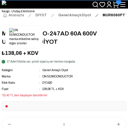
"Saat 14:00'a Kadar Verilen Siparişlerde Aynı Gün Kargo Avantajı!
"Binlerce Ürün Çeşitliliği ile Stoktan Hemen Teslim."
"Toptan Fiyatına Perakende Satış Avantajını Kaçırmayın!"
Anasayfa
DİYOT
Genel Amaçlı Diyot
MUR6060PT T
"Üyelere Özel: Stok Önceliği ve Proje Fiyatları."
MUR6060PT TO-247AD 60A 600V
ULTRAFAST DİYOT
₺138,06
+ KDV
17 Adet Stokta var, şimdi sipariş ver hemen kargoda
Kategori
Genel Amaçlı Diyot
Marka
ON SEMICONDUCTOR
Stok Kodu
DY1420
Fiyat
138,06 TL + KDV
*15,40 TL den başlayan taksitlerle!