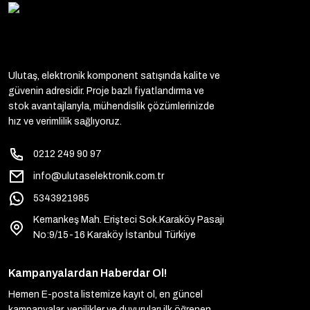
Ulutaş, elektronik komponent satışında kalite ve
güvenin adresidir. Proje bazlı fiyatlandırma ve
stok avantajlarıyla, mühendislik çözümlerinizde
hız ve verimlilik sağlıyoruz.
0212 249 90 97
info@ulutaselektronik.com.tr
5343921985
Kemankeş Mah. Erişteci Sok.Karaköy Pasajı
No:9/15-16 Karaköy İstanbul Türkiye
Kampanyalardan Haberdar Ol!
Hemen E-posta listemize kayıt ol, en güncel
kampanyalar, yenilikler ve duyuruları ilk öğrenen