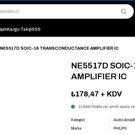
"Saat 14:00'a Kadar Verilen Siparişlerde Aynı Gün Kargo Avantajı!
"Binlerce Ürün Çeşitliliği ile Stoktan Hemen Teslim."
"Toptan Fiyatına Perakende Satış Avantajını Kaçırmayın!"
"Üyelere Özel: Stok Önceliği ve Proje Fiyatları."
tişim
Kargo Takip
SSS
NE5517D SOIC-16 TRANSCONDUCTANCE AMPLIFIER IC
NE5517D SOIC
AMPLIFIER IC
₺178,47
+ KDV
11 Adet Stokta var, şimdi sipariş 
Kategori
Audio Amplifi
Marka
PHILIPS