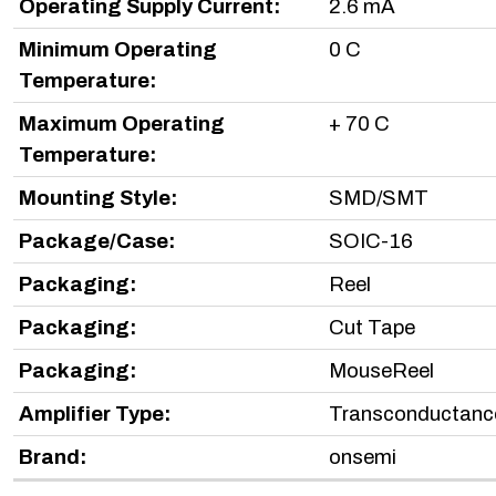
Operating Supply Current:
2.6 mA
Minimum Operating
0 C
Temperature:
Maximum Operating
+ 70 C
Temperature:
Mounting Style:
SMD/SMT
Package/Case:
SOIC-16
Packaging:
Reel
Packaging:
Cut Tape
Packaging:
MouseReel
Amplifier Type:
Transconductance
Brand:
onsemi