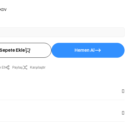
3
 KDV
Sepete Ekle
Hemen Al
 Et
Paylaş
Karşılaştır