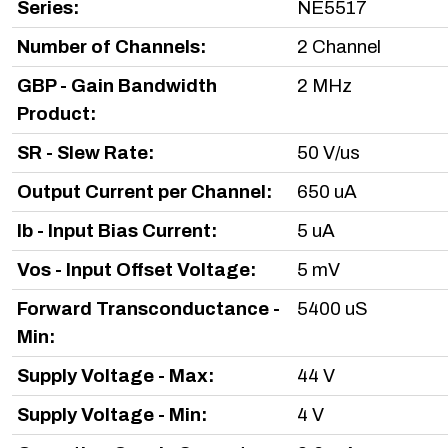
Series:
NE5517
Number of Channels:
2 Channel
GBP - Gain Bandwidth
2 MHz
Product:
SR - Slew Rate:
50 V/us
Output Current per Channel:
650 uA
Ib - Input Bias Current:
5 uA
Vos - Input Offset Voltage:
5 mV
Forward Transconductance -
5400 uS
Min:
Supply Voltage - Max:
44 V
Supply Voltage - Min:
4 V