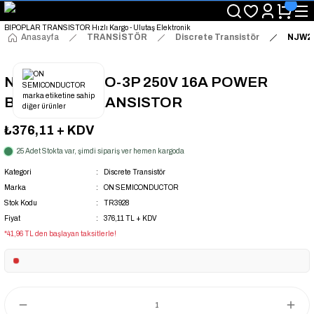
"Saat 14:00'a Kadar Verilen Siparişlerde Aynı Gün Kargo Avantajı!
"Binlerce Ürün Çeşitliliği ile Stoktan Hemen Teslim."
"Toptan Fiyatına Perakende Satış Avantajını Kaçırmayın!"
Anasayfa
TRANSİSTÖR
Discrete Transistör
NJW2
"Üyelere Özel: Stok Önceliği ve Proje Fiyatları."
NJW21194G TO-3P 250V 16A POWER
BIPOPLAR TRANSISTOR
₺376,11
+ KDV
25 Adet Stokta var, şimdi sipariş ver hemen kargoda
Kategori
Discrete Transistör
Marka
ON SEMICONDUCTOR
Stok Kodu
TR3928
Fiyat
376,11 TL + KDV
*41,96 TL den başlayan taksitlerle!