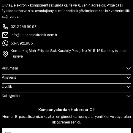
Ulutaş, elektronik komponent satışında kalite ve güvenin adresidir. Proje bazlı
fiyatlandırma ve stok avantajlarıyla, mühendislik çözümlerinizde hız ve verimlilik
sağlıyoruz.
0212 249 90 97
info@ulutaselektronik.com.tr
5343921985
Kemankeş Mah. Erişteci Sok.Karaköy Pasajı No:9/15-16 Karaköy İstanbul
Türkiye
Kurumsal
Alışveriş
Üyelik
Kategoriler
Kampanyalardan Haberdar Ol!
Hemen E-posta listemize kayıt ol, en güncel kampanyalar, yenilikler ve duyuruları
ilk öğrenen sen ol.