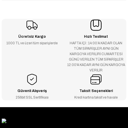
Ücretsiz Kargo
Hızlı Teslimat
1000 TL ve üzeri tüm siparişlerde
HAFTA İÇİ : 14:00’A KADAR OLAN
TÜM SİPARİŞLER AYNI GÜN
KARGOYA VERİLİRİ CUMARTESİ
GÜNÜ VERİLEN TÜM SİPARİŞLER
12:00'A KADAR AYNI GÜN KARGOYA
VERİLİR
Güvenli Alışveriş
Taksit Seçenekleri
256bit SSL Sertifikası
Kredi kartına taksit ve havale