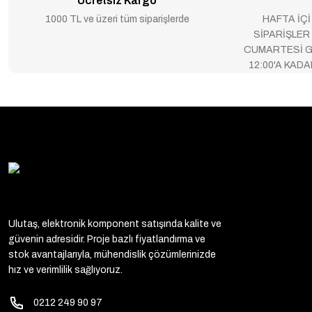
Ücretsiz Kargo
1000 TL ve üzeri tüm siparişlerde
HAFTA İÇİ
SİPARİŞLER
CUMARTESİ G
12:00'A KAD
Ulutaş, elektronik komponent satışında kalite ve
güvenin adresidir. Proje bazlı fiyatlandırma ve
stok avantajlarıyla, mühendislik çözümlerinizde
hız ve verimlilik sağlıyoruz.
0212 249 90 97