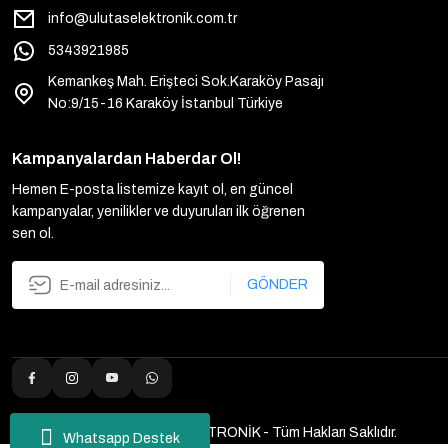
info@ulutaselektronik.com.tr
5343921985
Kemankeş Mah. Erişteci Sok.Karaköy Pasajı
No:9/15-16 Karaköy İstanbul Türkiye
Kampanyalardan Haberdar Ol!
Hemen E-posta listemize kayıt ol, en güncel
kampanyalar, yenilikler ve duyuruları ilk öğrenen
sen ol.
GÖNDER
2025 Copyright ULUTAŞ ELEKTRONİK - Tüm Hakları Saklıdır.
Whatsapp Destek