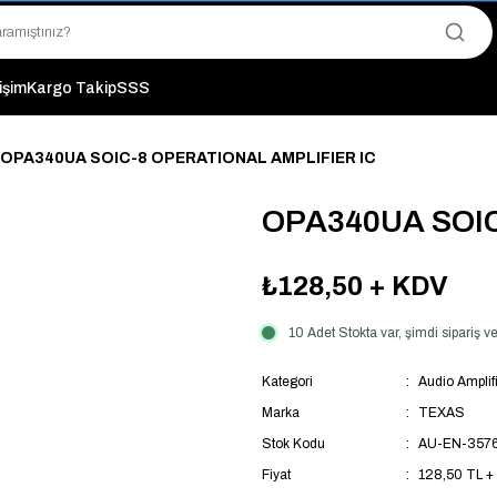
"Saat 14:00'a Kadar Verilen Siparişlerde Aynı Gün Kargo Avantajı!
"Binlerce Ürün Çeşitliliği ile Stoktan Hemen Teslim."
"Toptan Fiyatına Perakende Satış Avantajını Kaçırmayın!"
"Üyelere Özel: Stok Önceliği ve Proje Fiyatları."
tişim
Kargo Takip
SSS
OPA340UA SOIC-8 OPERATIONAL AMPLIFIER IC
OPA340UA SOIC
₺128,50
+ KDV
10 Adet Stokta var, şimdi sipariş
Kategori
Audio Amplifi
Marka
TEXAS
Stok Kodu
AU-EN-357
Fiyat
128,50 TL +