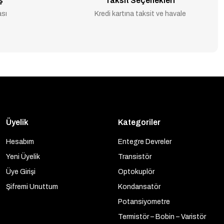
ş
Taksit Seçenekleri
ası
Kredi kartına taksit ve havale
Üyelik
Kategoriler
Hesabım
Entegre Devreler
Yeni Üyelik
Transistör
Üye Girişi
Optokuplör
Şifremi Unuttum
Kondansatör
Potansiyometre
Termistör – Bobin – Varistör