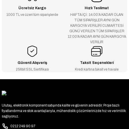
Ücretsiz Kargo
Hızlı Teslimat
1000 TL ve üzeri tüm siparişlerde
HAFTA İÇİ : 14:00’A KADAR OLAN
TÜM SİPARİŞLER AYNI GÜN
KARGOYA VERİLİRİ CUMARTESİ
GÜNÜ VERİLEN TÜM SİPARİŞLER
12:00'A KADAR AYNI GÜN KARGOYA
VERİLİR
Güvenli Alışveriş
Taksit Seçenekleri
256bit SSL Sertifikası
Kredi kartına taksit ve havale
Ulutaş, elektronik komponent satışında kalite ve güvenin adresidir. Proje bazlı
fiyatlandırma ve stok avantajlarıyla, mühendislik çözümlerinizde hız ve verimlilik
sağlıyoruz.
0212 249 90 97