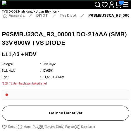
"Saat 14:00'a Kadar Verilen Siparişlerde Aynı Gün Kargo Avantajı!
"Binlerce Ürün Çeşitliliği ile Stoktan Hemen Teslim."
"Toptan Fiyatına Perakende Satış Avantajını Kaçırmayın!"
Anasayfa
DİYOT
Tvs Diyot
P6SMBJ33CA_R3_00001
"Üyelere Özel: Stok Önceliği ve Proje Fiyatları."
P6SMBJ33CA_R3_00001 DO-214AA (SMB)
33V 600W TVS DIODE
₺11,43
+ KDV
Kategori
Tvs Diyot
Stok Kodu
DY0694
Fiyat
11,43 TL + KDV
*1,27 TL den başlayan taksitlerle!
Gelince Haber Ver
Yorum Yaz
Tavsiye Et
Paylaş
Karşılaştır