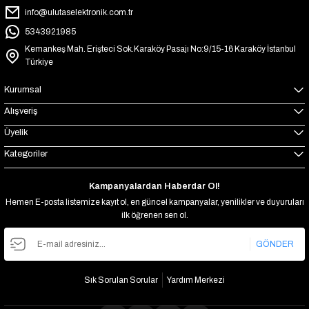
info@ulutaselektronik.com.tr
5343921985
Kemankeş Mah. Erişteci Sok.Karaköy Pasajı No:9/15-16 Karaköy İstanbul
Türkiye
Kurumsal
Alışveriş
Üyelik
Kategoriler
Kampanyalardan Haberdar Ol!
Hemen E-posta listemize kayıt ol, en güncel kampanyalar, yenilikler ve duyuruları
ilk öğrenen sen ol.
GÖNDER
Sık Sorulan Sorular
Yardım Merkezi