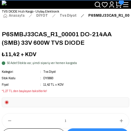
"Saat 14:00'a Kadar Verilen Siparişlerde Aynı Gün Kargo Avantajı!
"Binlerce Ürün Çeşitliliği ile Stoktan Hemen Teslim."
"Toptan Fiyatına Perakende Satış Avantajını Kaçırmayın!"
Anasayfa
DİYOT
Tvs Diyot
P6SMBJ33CAS_R1_0000
"Üyelere Özel: Stok Önceliği ve Proje Fiyatları."
P6SMBJ33CAS_R1_00001 DO-214AA
(SMB) 33V 600W TVS DIODE
₺11,42
+ KDV
50 Adet Stokta var, şimdi sipariş ver hemen kargoda
Kategori
Tvs Diyot
Stok Kodu
DY0693
Fiyat
11,42 TL + KDV
*1,27 TL den başlayan taksitlerle!