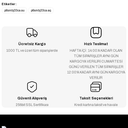
Etiketler :
p6smbj33ca au
p6smbj33ca aq
Ücretsiz Kargo
Hızlı Teslimat
1000 TL ve üzeri tüm siparişlerde
HAFTA İÇİ : 14:00’A KADAR OLAN
TÜM SİPARİŞLER AYNI GÜN
KARGOYA VERİLİRİ CUMARTESİ
GÜNÜ VERİLEN TÜM SİPARİŞLER
12:00'A KADAR AYNI GÜN KARGOYA
VERİLİR
Güvenli Alışveriş
Taksit Seçenekleri
256bit SSL Sertifikası
Kredi kartına taksit ve havale