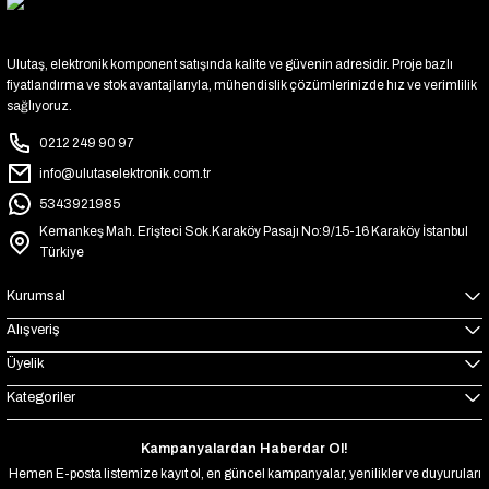
Ulutaş, elektronik komponent satışında kalite ve güvenin adresidir. Proje bazlı
fiyatlandırma ve stok avantajlarıyla, mühendislik çözümlerinizde hız ve verimlilik
sağlıyoruz.
0212 249 90 97
info@ulutaselektronik.com.tr
5343921985
Kemankeş Mah. Erişteci Sok.Karaköy Pasajı No:9/15-16 Karaköy İstanbul
Türkiye
Kurumsal
Alışveriş
Üyelik
Kategoriler
Kampanyalardan Haberdar Ol!
Hemen E-posta listemize kayıt ol, en güncel kampanyalar, yenilikler ve duyuruları