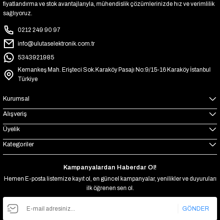
fiyatlandırma ve stok avantajlarıyla, mühendislik çözümlerinizde hız ve verimlilik
sağlıyoruz.
0212 249 90 97
info@ulutaselektronik.com.tr
5343921985
Kemankeş Mah. Erişteci Sok.Karaköy Pasajı No:9/15-16 Karaköy İstanbul
Türkiye
Kurumsal
Alışveriş
Üyelik
Kategoriler
Kampanyalardan Haberdar Ol!
Hemen E-posta listemize kayıt ol, en güncel kampanyalar, yenilikler ve duyuruları
ilk öğrenen sen ol.
GÖNDER