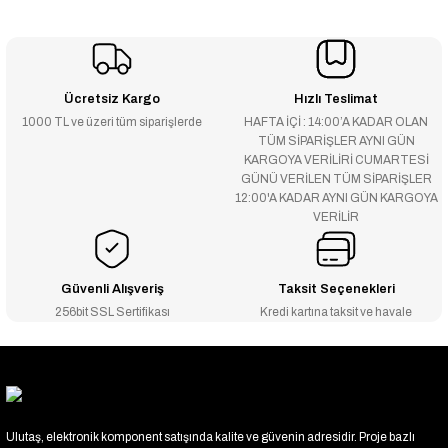
Ücretsiz Kargo
Hızlı Teslimat
1000 TL ve üzeri tüm siparişlerde
HAFTA İÇİ : 14:00’A KADAR OLAN
TÜM SİPARİŞLER AYNI GÜN
KARGOYA VERİLİRİ CUMARTESİ
GÜNÜ VERİLEN TÜM SİPARİŞLER
12:00'A KADAR AYNI GÜN KARGOYA
VERİLİR
Güvenli Alışveriş
Taksit Seçenekleri
256bit SSL Sertifikası
Kredi kartına taksit ve havale
Ulutaş, elektronik komponent satışında kalite ve güvenin adresidir. Proje bazlı