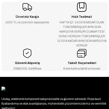
Ücretsiz Kargo
Hızlı Teslimat
1000 TL ve üzeri tüm siparişlerde
HAFTA İÇİ : 14:00’A KADAR OLAN
TÜM SİPARİŞLER AYNI GÜN
KARGOYA VERİLİRİ CUMARTESİ
GÜNÜ VERİLEN TÜM SİPARİŞLER
12:00'A KADAR AYNI GÜN KARGOYA
VERİLİR
Güvenli Alışveriş
Taksit Seçenekleri
256bit SSL Sertifikası
Kredi kartına taksit ve havale
Ulutaş, elektronik komponent satışında kalite ve güvenin adresidir. Proje bazlı
fiyatlandırma ve stok avantajlarıyla, mühendislik çözümlerinizde hız ve verimlilik
sağlıyoruz.