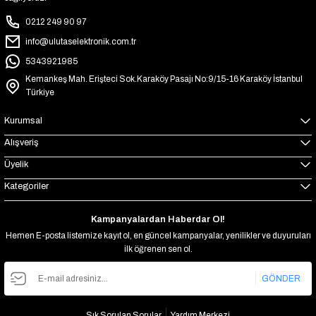
0212 249 90 97
info@ulutaselektronik.com.tr
5343921985
Kemankeş Mah. Erişteci Sok.Karaköy Pasajı No:9/15-16 Karaköy İstanbul
Türkiye
Kurumsal
Alışveriş
Üyelik
Kategoriler
Kampanyalardan Haberdar Ol!
Hemen E-posta listemize kayıt ol, en güncel kampanyalar, yenilikler ve duyuruları
ilk öğrenen sen ol.
GÖNDER
Sık Sorulan Sorular
Yardım Merkezi