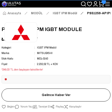
"Saat 14:00'a Kadar Verilen Siparişlerde Aynı Gün Kargo Avantajı!
"Binlerce Ürün Çeşitliliği ile Stoktan Hemen Teslim."
"Toptan Fiyatına Perakende Satış Avantajını Kaçırmayın!"
Anasayfa
MODÜL
IGBT IPM Modül
PS51259-AP IP
"Üyelere Özel: Stok Önceliği ve Proje Fiyatları."
PS51259-AP IPM IGBT MODULE
₺2.232,02
+ KDV
Kategori
IGBT IPM Modül
Marka
MITSUBISHI
Stok Kodu
MDL-0143
Fiyat
2.232,02 TL + KDV
*249,03 TL den başlayan taksitlerle!
Gelince Haber Ver
Yorum Yaz
Tavsiye Et
Paylaş
Karşılaştır